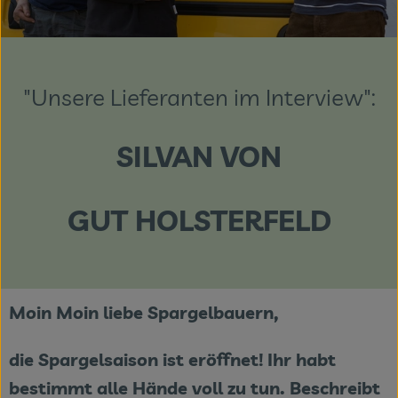
Themenwelten
Obst & Gemüse
"Unsere Lieferanten im Interview":
Frischetheke
Vorratskammer
SILVAN VON
Naturdrogerie
Getränke
GUT HOLSTERFELD
Das Konzept
Moin Moin liebe Spargelbauern,
Über uns
Service
die Spargelsaison ist eröffnet! Ihr habt
bestimmt alle Hände voll zu tun. Beschreibt
Firmenkunden