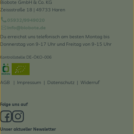
Biobote GmbH & Co. KG
Zeissstraße 18 | 49733 Haren
05932/9949020
info@biobote.de
Du erreichst uns telefonisch am besten Montag bis
Donnerstag von 9-17 Uhr und Freitag von 9-15 Uhr
Kontrollstelle: DE-ÖKO-006
Externer Link zu https://www.oekokiste.de/
AGB
|
Impressum
|
Datenschutz |
Widerruf
Folge uns auf
Externer Link zu https://www.facebook.com/derBiobote/
Externer Link zu https://www.instagram.com/biobo
Unser aktueller Newsletter