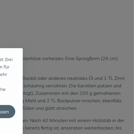
er- und Unterhitze vorheizen. Eine Springform (26 cm)
st (bei
sstäuben.
n für
sehr
g Brat- und Backöl oder anderes neutrales Öl und 1 TL Zimt
t dem Mixer schaumig verrühren. Die Karotten putzen und
che
g davon benötigt). Zusammen mit den 200 g gemahlenen
eben. 250 g Mehl und 2 TL Backpulver mischen, ebenfalls
pringform füllen und glatt streichen.
assen
inuten backen. Nach 40 Minuten mit einem Holzstab in der
der Kuchen bereits fertig ist, ansonsten weiterbacken, bis