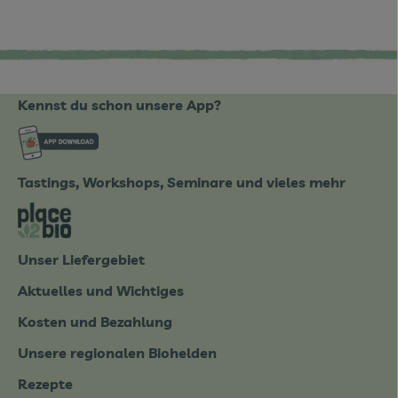
Kennst du schon unsere App?
ote_de/
Externer Link zu https://www.biobote-emsland
Tastings, Workshops, Seminare und vieles mehr
tter-0826.html
Externer Link zu https://place2bio.de/
Unser Liefergebiet
Aktuelles und Wichtiges
Kosten und Bezahlung
Unsere regionalen Biohelden
Rezepte