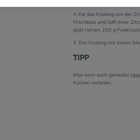
am hineingesteckten Stäbchen
4. Für das Frosting von der Z
Frischkäse und Saft einer Zitr
glatt rühren. 100 g Puderzuck
5. Das Frosting mit einem Me
TIPP
Man kann auch gehackte
Hase
Kuchen verteilen.