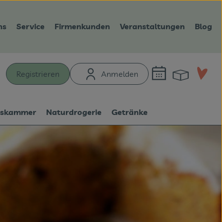
ns
Service
Firmenkunden
Veranstaltungen
Blog
Warenk
L
Registrieren
Anmelden
hen
tskammer
Naturdrogerie
Getränke