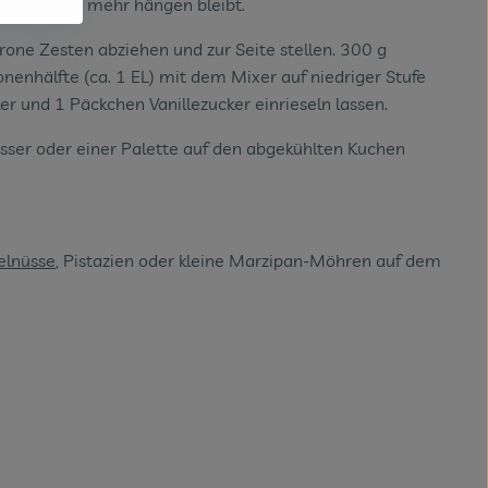
 kein Teig mehr hängen bleibt.
itrone Zesten abziehen und zur Seite stellen. 300 g
onenhälfte (ca. 1 EL) mit dem Mixer auf niedriger Stufe
er und 1 Päckchen Vanillezucker einrieseln lassen.
sser oder einer Palette auf den abgekühlten Kuchen
lnüsse
, Pistazien oder kleine Marzipan-Möhren auf dem