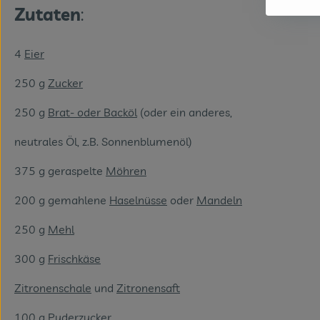
Zutaten
:
4
Eier
250 g
Zucker
250 g
Brat- oder Backöl
(oder ein anderes,
neutrales Öl, z.B. Sonnenblumenöl)
375 g geraspelte
Möhren
200 g gemahlene
Haselnüsse
oder
Mandeln
250 g
Mehl
300 g
Frischkäse
Zitronenschale
und
Zitronensaft
100 g
Puderzucker