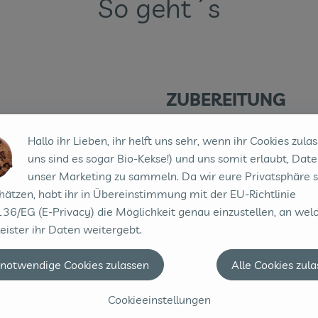
So geht´s
ZUBEREITUNG
1. Den Backofen auf 180°C Ob
Hallo ihr Lieben, ihr helft uns sehr, wenn ihr Cookies zulas
fetten und mit etwas Mehl au
uns sind es sogar Bio-Kekse!) und uns somit erlaubt, Date
unser Marketing zu sammeln. Da wir eure Privatsphäre 
2. 4 Eier, 250 g Zucker, 250 
hätzen, habt ihr in Übereinstimmung mit der EU-Richtlinie
in einer großen Schüssel mi
36/EG (E-Privacy) die Möglichkeit genau einzustellen, an wel
fein reiben (es werden 375 
eister ihr Daten weitergebt.
Haselnüssen zur Eiermasse g
unterrühren. Den Teig in die S
 notwendige Cookies zulassen
Alle Cookies zul
3. Im Backofen ca. 40 - 50 M
Cookieeinstellungen
Mitte des Kuchens prüfen, ob 