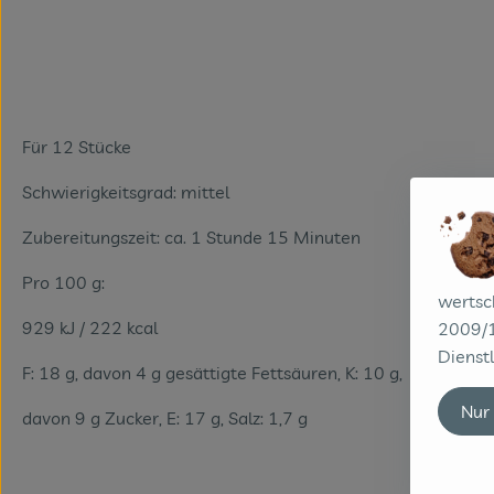
Für 12 Stücke
Schwierigkeitsgrad: mittel
Zubereitungszeit: ca. 1 Stunde 15 Minuten
Pro 100 g:
wertsc
929 kJ / 222 kcal
2009/1
Dienstl
F: 18 g, davon 4 g gesättigte Fettsäuren, K: 10 g,
Nur
davon 9 g Zucker, E: 17 g, Salz: 1,7 g