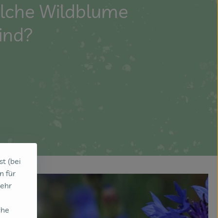
welche Wildblume
ind?
st (bei
n für
sehr
che