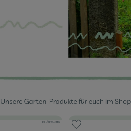
Unsere Garten-Produkte für euch im Shop
, Kontrollstelle:
, Verband:
DE-ÖKO-006
 zu Favouriten hinzufügen
Produkt zu Favouriten 