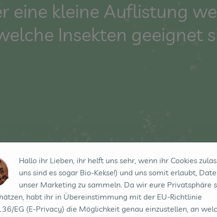
ier eine kleine Auflistung 
 welche Insekten geeignet s
Hallo ihr Lieben, ihr helft uns sehr, wenn ihr Cookies zulas
uns sind es sogar Bio-Kekse!) und uns somit erlaubt, Date
Vielzahl von
unser Marketing zu sammeln. Da wir eure Privatsphäre 
hätzen, habt ihr in Übereinstimmung mit der EU-Richtlinie
36/EG (E-Privacy) die Möglichkeit genau einzustellen, an wel