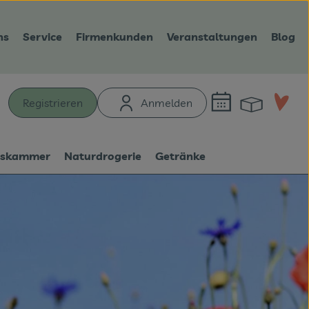
ns
Service
Firmenkunden
Veranstaltungen
Blog
Warenk
L
Registrieren
Anmelden
hen
tskammer
Naturdrogerie
Getränke