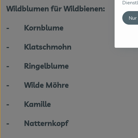
Dienstl
Wildblumen für Wildbienen:
Nur
- Kornblume
- Klatschmohn
- Ringelblume
- Wilde Möhre
- Kamille
- Natternkopf