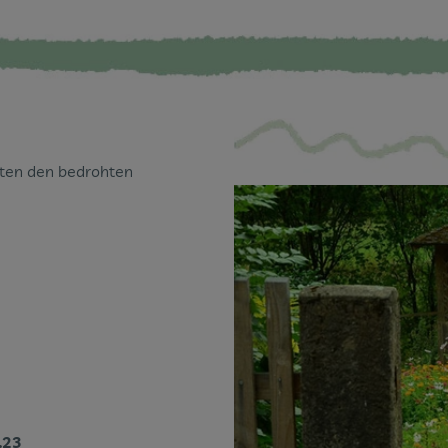
eten den bedrohten
.23