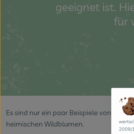
geeignet ist. H
für
Es sind nur ein paar Beispiele von einer 
wertsc
heimischen Wildblumen.
2009/1