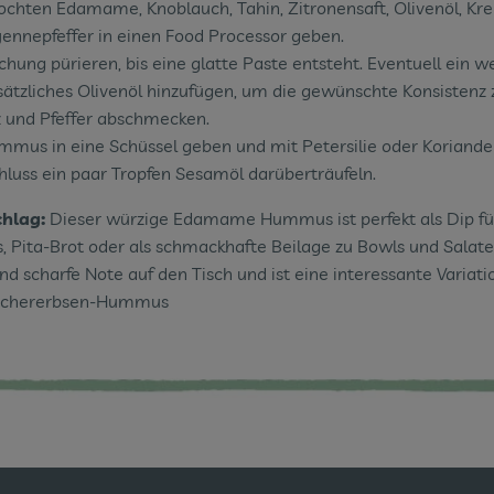
ochten Edamame, Knoblauch, Tahin, Zitronensaft, Olivenöl, K
ennepfeffer in einen Food Processor geben.
chung pürieren, bis eine glatte Paste entsteht. Eventuell ein 
sätzliches Olivenöl hinzufügen, um die gewünschte Konsistenz 
z und Pfeffer abschmecken.
mus in eine Schüssel geben und mit Petersilie oder Koriander
luss ein paar Tropfen Sesamöl darüberträufeln.
chlag:
Dieser würzige Edamame Hummus ist perfekt als Dip fü
 Pita-Brot oder als schmackhafte Beilage zu Bowls und Salaten
und scharfe Note auf den Tisch und ist eine interessante Variat
 Kichererbsen-Hummus