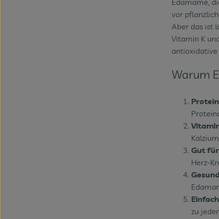
Edamame, die
vor pflanzlic
Aber das ist l
Vitamin K un
antioxidative
Warum E
Protei
Protein
Vitamin
Kalzium
Gut für
Herz-Kr
Gesund
Edamame
Einfach
zu jede