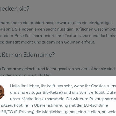
ecken sie?
ame noch nie probiert hast, erwartet dich ein einzigartiges
lebnis. Sie haben einen leicht nussigen, süßlichen Geschmack
 einer Prise Salz harmoniert. Ihre Textur ist zart und doch biss
ack, der satt macht und zudem den Gaumen erfreut.
ießt man Edamame?
Edamame gekocht und leicht gesalzen serviert. Aber sie sind a
s oder sogar püriert als Dip!
Hallo ihr Lieben, ihr helft uns sehr, wenn ihr Cookies zulas
mame essen ist auch ein kleines Abenteuer – die Bohnen wer
uns sind es sogar Bio-Kekse!) und uns somit erlaubt, Date
 in den Mund geschoben. Fingerfood, das Spaß macht!
unser Marketing zu sammeln. Da wir eure Privatsphäre 
hätzen, habt ihr in Übereinstimmung mit der EU-Richtlinie
36/EG (E-Privacy) die Möglichkeit genau einzustellen, an wel
Rezept Inspiration: