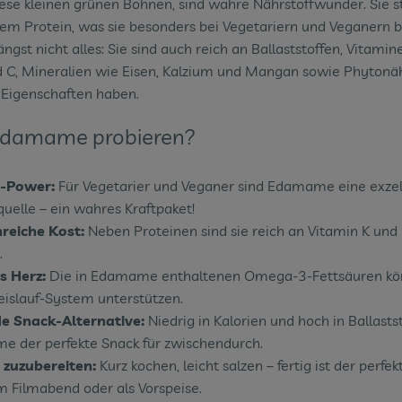
se kleinen grünen Bohnen, sind wahre Nährstoffwunder. Sie st
hem Protein, was sie besonders bei Vegetariern und Veganern b
ängst nicht alles: Sie sind auch reich an Ballaststoffen, Vitami
d C, Mineralien wie Eisen, Kalzium und Mangan sowie Phytonäh
 Eigenschaften haben.
damame probieren?
n-Power:
Für Vegetarier und Veganer sind Edamame eine exzel
quelle – ein wahres Kraftpaket!
reiche Kost:
Neben Proteinen sind sie reich an Vitamin K und 
.
s Herz:
Die in Edamame enthaltenen Omega-3-Fettsäuren kö
eislauf-System unterstützen.
e Snack-Alternative:
Niedrig in Kalorien und hoch in Ballastst
 der perfekte Snack für zwischendurch.
 zuzubereiten:
Kurz kochen, leicht salzen – fertig ist der perfek
m Filmabend oder als Vorspeise.