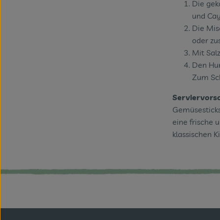
Die gek
und Cay
Die Mis
oder zu
Mit Sal
Den Hum
Zum Sch
Serviervors
Gemüsesticks,
eine frische 
klassischen