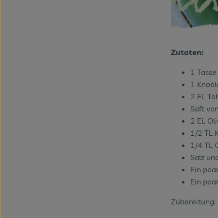
Zutaten:
1 Tass
1 Knob
2 EL Ta
Saft vo
2 EL Ol
1/2 TL
1/4 TL 
Salz un
Ein paa
Ein paa
Zubereitung: