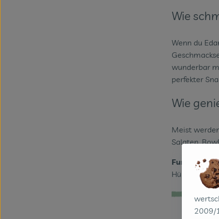
Wie schm
Wenn du Edam
Geschmackser
wunderbar mit
perfekter Sn
Wie gen
Meist werden 
Salaten, Bowl
Fun Fact:
Eda
Hülse direkt
wertsc
2009/1