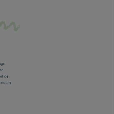
nge
to
il der
bissen