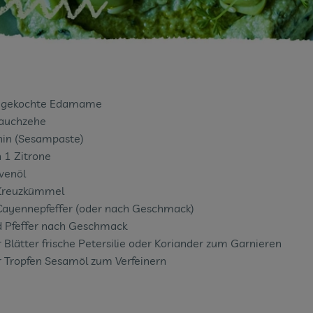
e gekochte Edamame
lauchzehe
hin (Sesampaste)
n 1 Zitrone
ivenöl
 Kreuzkümmel
Cayennepfeffer (oder nach Geschmack)
d Pfeffer nach Geschmack
r Blätter frische Petersilie oder Koriander zum Garnieren
r Tropfen Sesamöl zum Verfeinern