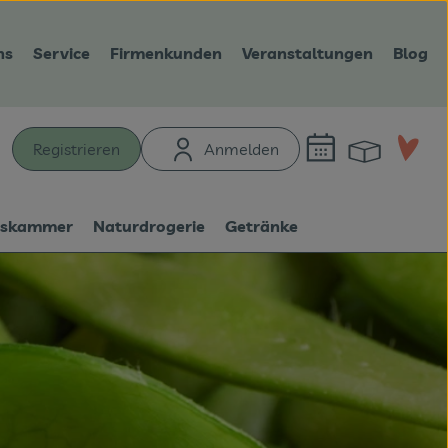
ns
Service
Firmenkunden
Veranstaltungen
Blog
Warenk
L
Registrieren
Anmelden
hen
tskammer
Naturdrogerie
Getränke