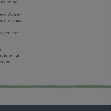
reuzkümmel
wenig Wasser
zu erreichen.
 garnieren.
r
. Er bringt
ion zum