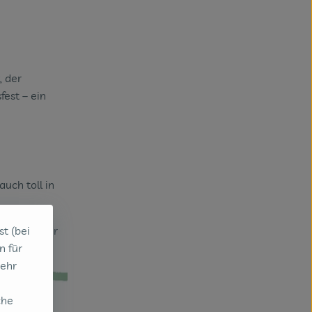
, der
fest – ein
uch toll in
st (bei
den aus der
n für
sehr
che