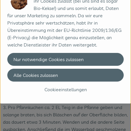
ihr Cookies zulasst (bei uns sind es sogar
Flüssigkeit über die Orangenscheiben gießen, ziehen lassen.
Bio-Kekse!) und uns somit erlaubt, Daten
Etwas Orangenschale würfeln und mit karamellisieren
für unser Marketing zu sammeln. Da wir eure
lassen. Für das Topping Zesten von der Schale abreißen
Privatsphäre sehr wertschätzen, habt ihr in
oder Orangenschale reiben.
Übereinstimmung mit der EU-Richtlinie 2009/136/EG
2. In der Zwischenzeit Mehl, Kakaopulver und Backpulver in
(E-Privacy) die Möglichkeit genau einzustellen, an
eine Rührschüssel geben und mit einem Schneebesen
welche Dienstleister ihr Daten weitergebt.
vermengen. Anschließend beiseite stellen. Die Banane mit
einer Gabel zerdrücken. Zusammen mit der Milch, dem Öl
Nur notwendige Cookies zulassen
und dem Agavendicksaft in einen Messbecher geben und
gut verrühren. Die Mehlmischung hinzugeben und alles
Alle Cookies zulassen
kurz zu einem Teig verrühren (je nach Bedarf kann man
noch mehr Süße hinzugeben oder etwas mehr Flüssigkeit
Cookieeinstellungen
zum Verdünnen).
3. Pro Pfannkuchen ca. 2 EL Teig in die Pfanne geben und
solange braten, bis sich Bläschen auf der Oberfläche bilden,
das dauert etwa 3 Minuten. Wenden und die andere Seite
ausbacken. Anschließend die im Wasserbad geschmolzene