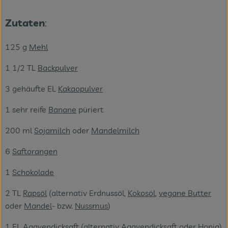
Zutaten
:
125 g
Mehl
1 1/2 TL
Backpulver
3 gehäufte EL
Kakaopulver
1 sehr reife
Banane
püriert
200 ml
Sojamilch
oder
Mandelmilch
6
Saftorangen
1
Schokolade
2 TL
Rapsöl
(alternativ Erdnussöl,
Kokosöl
,
vegane Butter
oder
Mandel
- bzw.
Nussmus
)
1 EL
Agavendicksaft
(alternativ Agavendicksaft oder
Honig
)