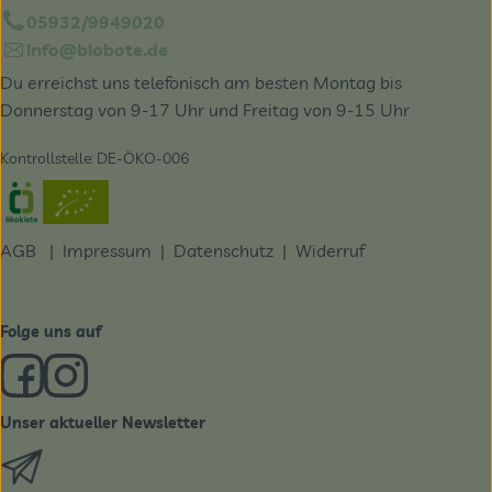
05932/9949020
info@biobote.de
Du erreichst uns telefonisch am besten Montag bis
Donnerstag von 9-17 Uhr und Freitag von 9-15 Uhr
Kontrollstelle: DE-ÖKO-006
Externer Link zu https://www.oekokiste.de/
AGB
|
Impressum
|
Datenschutz |
Widerruf
Folge uns auf
Externer Link zu https://www.facebook.com/derBiobote/
Externer Link zu https://www.instagram.com/biobo
Unser aktueller Newsletter
Externer Link zu https://biobote.de/mailvorlage/newslet