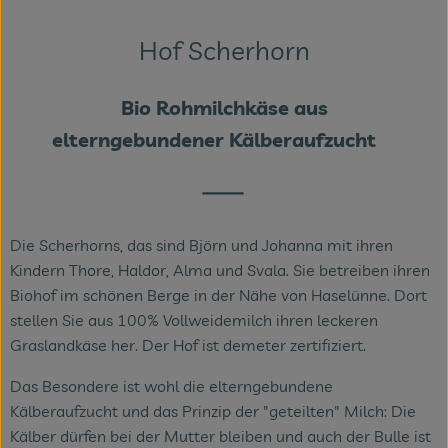
Themenwelten
Hof Scherhorn
Obst & Gemüse
Bio Rohmilchkäse aus
Frischetheke
elterngebundener Kälberaufzucht
Vorratskammer
Naturdrogerie
Getränke
Die Scherhorns, das sind Björn und Johanna mit ihren
Kindern Thore, Haldor, Alma und Svala. Sie betreiben ihren
Biohof im schönen Berge in der Nähe von Haselünne. Dort
Das Konzept
stellen Sie aus 100% Vollweidemilch ihren leckeren
Graslandkäse her. Der Hof ist demeter zertifiziert.
Über uns
Das Besondere ist wohl die elterngebundene
Service
Kälberaufzucht und das Prinzip der "geteilten" Milch: Die
Kälber dürfen bei der Mutter bleiben und auch der Bulle ist
Firmenkunden