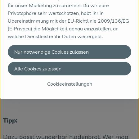
Alle Zutaten sehr vorsichtig in einer großen
für unser Marketing zu sammeln. Da wir eure
Schüssel miteinander verrühren und auf einer
Privatsphäre sehr wertschätzen, habt ihr in
Übereinstimmung mit der EU-Richtlinie 2009/136/EG
Servierplatte, auf Tellern oder in Salatschalen
(E-Privacy) die Möglichkeit genau einzustellen, an
anrichten.
welche Dienstleister ihr Daten weitergebt.
Für das Dressing das restliche Olivenöl,
Nur notwendige Cookies zulassen
Zitronensaft, die feingehackte Knoblauchzehe,
Salz und Pfeffer gut verrühren und über den
Alle Cookies zulassen
Salat gießen. Mit restlichem Oregano
Cookieeinstellungen
bestreuen.
Tipp:
Dazu passt wunderbar Fladenbrot. Wer mag,