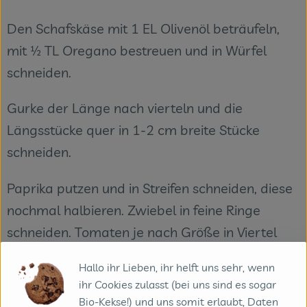
Den Schafskäse mit 1 EL Olivenöl beträufeln,
mit ½ TL Oregano bestreuen und in Würfel
schneiden.
Gurke der Länge nach vierteln und die
Längsstücke quer in 1-2 cm breite Stücke
schneiden.
Paprika putzen und in Streifen schneiden, diese
nochmal halbieren. Zwiebel in feine Ringe
schneiden. Tomaten je nach Größe in Viertel
oder Achtel schneiden. Oliven ggf. abtropfen
Hallo ihr Lieben, ihr helft uns sehr, wenn
lassen. Petersilie fein hacken.
ihr Cookies zulasst (bei uns sind es sogar
Bio-Kekse!) und uns somit erlaubt, Daten