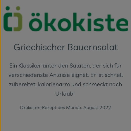
Themenwelten
Obst & Gemüse
Frischetheke
Vorratskammer
Griechischer Bauernsalat
Naturdrogerie
Ein Klassiker unter den Salaten, der sich für
Getränke
verschiedenste Anlässe eignet. Er ist schnell
zubereitet, kalorienarm und schmeckt nach
Das Konzept
Urlaub!
Über uns
Ökokisten-Rezept des Monats August 2022
Service
Firmenkunden