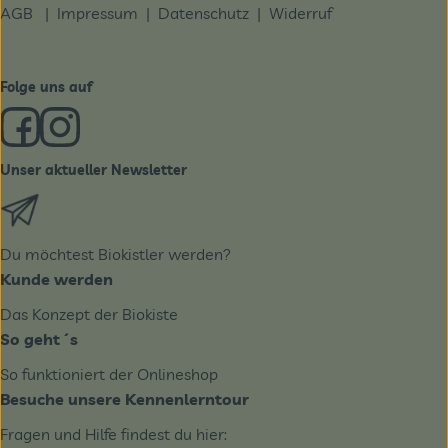
AGB
|
Impressum
|
Datenschutz |
Widerruf
Folge uns auf
Externer Link zu https://www.facebook.com/derBiobote/
Externer Link zu https://www.instagram.com/biobo
Unser aktueller Newsletter
Externer Link zu https://biobote.de/mailvorlage/newslet
Du möchtest Biokistler werden?
Kunde werden
Das Konzept der Biokiste
So geht´s
So funktioniert der Onlineshop
Besuche unsere Kennenlerntour
Fragen und Hilfe findest du hier: