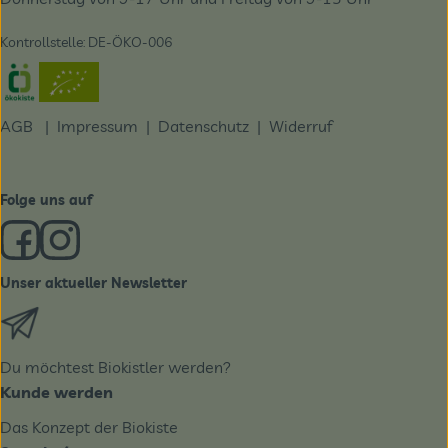
Kontrollstelle: DE-ÖKO-006
Externer Link zu https://www.oekokiste.de/
AGB
|
Impressum
|
Datenschutz |
Widerruf
Folge uns auf
Externer Link zu https://www.facebook.com/derBiobote/
Externer Link zu https://www.instagram.com/biobo
Unser aktueller Newsletter
Externer Link zu https://biobote.de/mailvorlage/newslet
Du möchtest Biokistler werden?
Kunde werden
Das Konzept der Biokiste