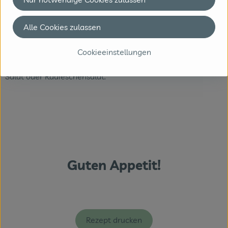
und halbieren. Mit der Sauce, den Eiern und der Kresse
anrichten.
Alle Cookies zulassen
TIPP
Cookieeinstellungen
Dazu schmecken Frikadellen oder Bratwürstchen, frischer
Salat oder Radieschensalat.
Guten Appetit!
Rezept drucken