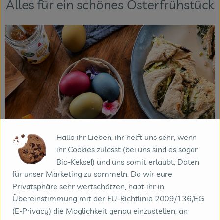
Alles für ein schönes Osterfrühstück
Hallo ihr Lieben, ihr helft uns sehr, wenn
ihr Cookies zulasst (bei uns sind es sogar
Bio-Kekse!) und uns somit erlaubt, Daten
für unser Marketing zu sammeln. Da wir eure
Privatsphäre sehr wertschätzen, habt ihr in
Übereinstimmung mit der EU-Richtlinie 2009/136/EG
(E-Privacy) die Möglichkeit genau einzustellen, an