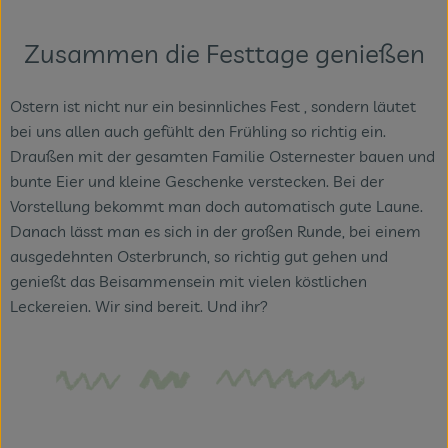
Themenwelten
Zusammen die Festtage genießen
Obst & Gemüse
Frischetheke
Ostern ist nicht nur ein besinnliches Fest , sondern läutet
bei uns allen auch gefühlt den Frühling so richtig ein.
Vorratskammer
Draußen mit der gesamten Familie Osternester bauen und
bunte Eier und kleine Geschenke verstecken. Bei der
Naturdrogerie
Vorstellung bekommt man doch automatisch gute Laune.
Danach lässt man es sich in der großen Runde, bei einem
Getränke
ausgedehnten Osterbrunch, so richtig gut gehen und
genießt das Beisammensein mit vielen köstlichen
Leckereien. Wir sind bereit. Und ihr?
Das Konzept
Über uns
Service
Firmenkunden