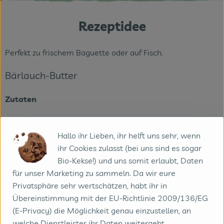
Rezeptidee
Perfekt zu frischem Baguette oder auf Fisch.
Bärlauch-Butter
Zutaten
250 g
Butter
, weich
Hallo ihr Lieben, ihr helft uns sehr, wenn
2 Bund
Bärlauch
ihr Cookies zulasst (bei uns sind es sogar
Bio-Kekse!) und uns somit erlaubt, Daten
2 EL
Zitronensaft
für unser Marketing zu sammeln. Da wir eure
1 Prise
Salz
Privatsphäre sehr wertschätzen, habt ihr in
Übereinstimmung mit der EU-Richtlinie 2009/136/EG
1 Prise
Pfeffer
(E-Privacy) die Möglichkeit genau einzustellen, an
Zubereitung:
welche Dienstleister ihr Daten weitergebt.