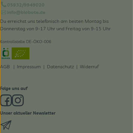
05932/9949020
info@biobote.de
Du erreichst uns telefonisch am besten Montag bis
Donnerstag von 9-17 Uhr und Freitag von 9-15 Uhr
Kontrollstelle: DE-ÖKO-006
Externer Link zu https://www.oekokiste.de/
AGB
|
Impressum
|
Datenschutz |
Widerruf
Folge uns auf
Externer Link zu https://www.facebook.com/derBiobote/
Externer Link zu https://www.instagram.com/biobo
Unser aktueller Newsletter
Externer Link zu https://biobote.de/mailvorlage/newslet