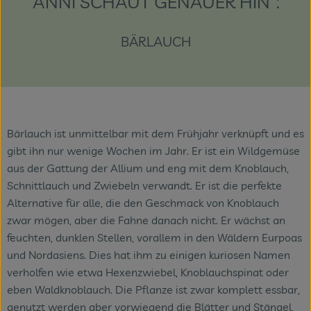
"ANNI SCHAUT GENAUER HIN":
Themenwelten
BÄRLAUCH
Obst & Gemüse
Frischetheke
Vorratskammer
Bärlauch ist unmittelbar mit dem Frühjahr verknüpft und es
Naturdrogerie
gibt ihn nur wenige Wochen im Jahr. Er ist ein Wildgemüse
Getränke
aus der Gattung der Allium und eng mit dem Knoblauch,
Schnittlauch und Zwiebeln verwandt. Er ist die perfekte
Alternative für alle, die den Geschmack von Knoblauch
Das Konzept
zwar mögen, aber die Fahne danach nicht. Er wächst an
feuchten, dunklen Stellen, vorallem in den Wäldern Eurpoas
Über uns
und Nordasiens. Dies hat ihm zu einigen kuriosen Namen
verholfen wie etwa Hexenzwiebel, Knoblauchspinat oder
Service
eben Waldknoblauch. Die Pflanze ist zwar komplett essbar,
genutzt werden aber vorwiegend die Blätter und Stängel,
Firmenkunden