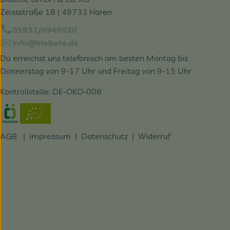
Zeissstraße 18 | 49733 Haren
05932/9949020
info@biobote.de
Du erreichst uns telefonisch am besten Montag bis
Donnerstag von 9-17 Uhr und Freitag von 9-15 Uhr
Kontrollstelle: DE-ÖKO-006
Externer Link zu https://www.oekokiste.de/
AGB
|
Impressum
|
Datenschutz |
Widerruf