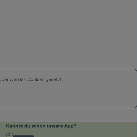
abei werden Cookies gesetzt.
Kennst du schon unsere App?
ote_de/
Externer Link zu https://www.biobote-emsland