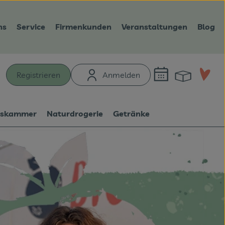
ns
Service
Firmenkunden
Veranstaltungen
Blog
Warenk
L
Registrieren
Anmelden
hen
tskammer
Naturdrogerie
Getränke