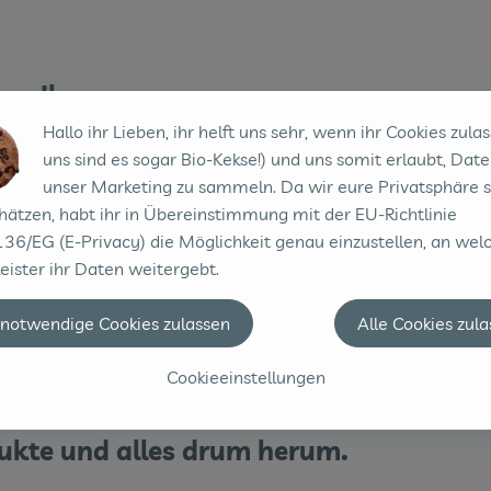
me:
Ilona
Hallo ihr Lieben, ihr helft uns sehr, wenn ihr Cookies zulas
hnort:
Werpeloh
uns sind es sogar Bio-Kekse!) und uns somit erlaubt, Date
unser Marketing zu sammeln. Da wir eure Privatsphäre 
hätzen, habt ihr in Übereinstimmung mit der EU-Richtlinie
iobote seit:
Dezember 2025
36/EG (E-Privacy) die Möglichkeit genau einzustellen, an wel
eister ihr Daten weitergebt.
uren:
Meppen und Sögel
 notwendige Cookies zulassen
Alle Cookies zul
obote, weil...
ich den Bioboten klasse fin
Cookieeinstellungen
mer hier arbeiten wollte. Ich mag das
dukte und alles drum herum.