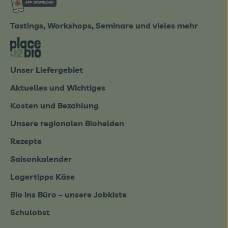
Tastings, Workshops, Seminare und vieles mehr
tter-0826.html
Externer Link zu https://place2bio.de/
Unser Liefergebiet
Aktuelles und Wichtiges
Kosten und Bezahlung
Unsere regionalen Biohelden
Rezepte
Saisonkalender
Lagertipps Käse
Bio ins Büro – unsere Jobkiste
Schulobst