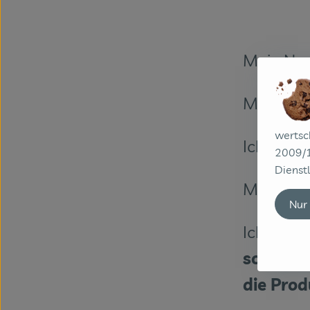
Mein Na
Mein Wo
wertsc
Ich bin B
2009/1
Dienstl
Meine To
Nur
Ich bin Bi
schon im
die Pro