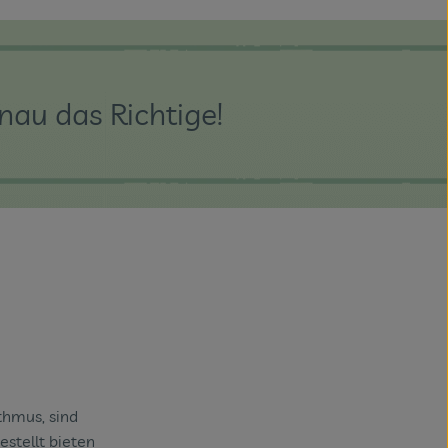
au das Richtige!
thmus, sind
stellt bieten