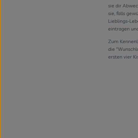
sie dir Abwe
sie, falls ge
Lieblings-Leb
eintragen und
Zum Kennenle
die "Wunschlo
ersten vier Ki