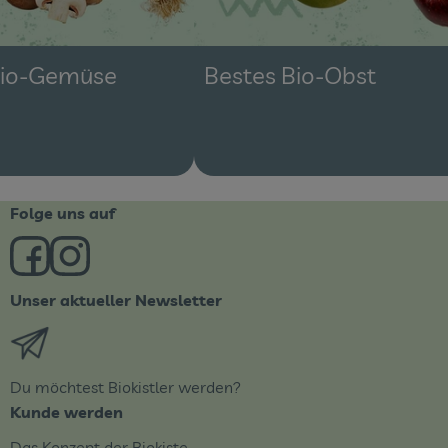
Bio-Gemüse
Bestes Bio-Obst
Folge uns auf
Externer Link zu https://www.facebook.com/derBiobote/
Externer Link zu https://www.instagram.com/biob
Unser aktueller Newsletter
Externer Link zu https://biobote.de/mailvorlage/newsle
Du möchtest Biokistler werden?
Kunde werden
Das Konzept der Biokiste