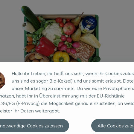
Hallo ihr Lieben, ihr helft uns sehr, wenn ihr Cookies zulas
uns sind es sogar Bio-Kekse!) und uns somit erlaubt, Date
unser Marketing zu sammeln. Da wir eure Privatsphäre 
Wunschlos-Glücklich Kiste
Al
hätzen, habt ihr in Übereinstimmung mit der EU-Richtlinie
36/EG (E-Privacy) die Möglichkeit genau einzustellen, an wel
Rundum versorgt - Obst und Gemüse der Saison sowie
Un
eister ihr Daten weitergebt.
wöchentlich wechselndes Brot, Käse und Joghurt.
der
Der
 notwendige Cookies zulassen
Alle Cookies zul
35,-