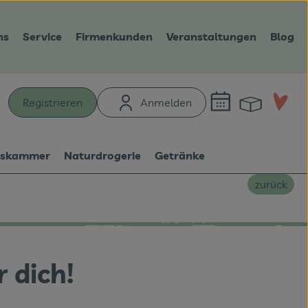
ns
Service
Firmenkunden
Veranstaltungen
Blog
Warenk
L
Registrieren
Anmelden
hen
tskammer
Naturdrogerie
Getränke
zurück
 dich!