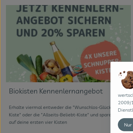
Biokisten Kennenlernangebot
wertsc
2009/1
Erhalte viermal entweder die "Wunschlos-Glücklich-
Dienstl
Kiste" oder die "Allseits-Beliebt-Kiste" und spare 20%
auf deine ersten vier Kisten
Nur