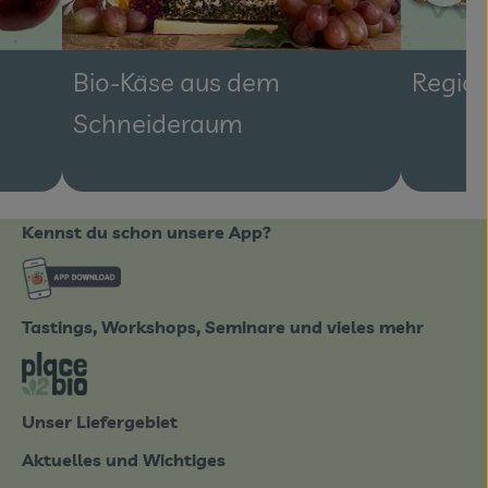
Bio-Käse aus dem
Region
Schneideraum
Kennst du schon unsere App?
ote_de/
Externer Link zu https://www.biobote-emsland
Tastings, Workshops, Seminare und vieles mehr
tter-0826.html
Externer Link zu https://place2bio.de/
Unser Liefergebiet
Aktuelles und Wichtiges