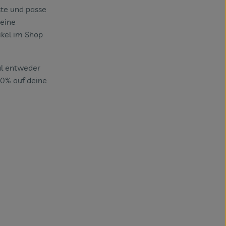
ste und passe
deine
ikel im Shop
al entweder
20% auf deine