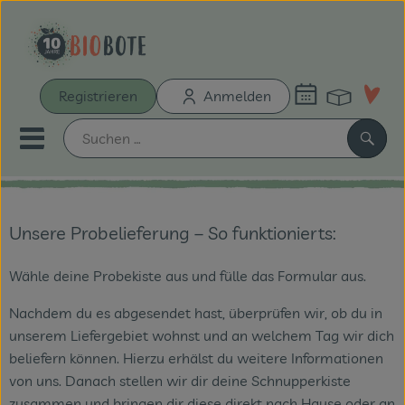
Warenk
Registrieren
Anmelden
Link
Mobiles Menu öffnen oder sch
Such
Schnupperkiste
Unsere Probelieferung – So funktionierts:
Bio-Kochboxen
Wähle deine Probekiste aus und fülle das Formular aus.
Unsere Biokisten
Nachdem du es abgesendet hast, überprüfen wir, ob du in
unserem Liefergebiet wohnst und an welchem Tag wir dich
Aus der Region
beliefern können. Hierzu erhälst du weitere Informationen
Neu & Aktionen
von uns. Danach stellen wir dir deine Schnupperkiste
zusammen und bringen dir diese direkt nach Hause oder an