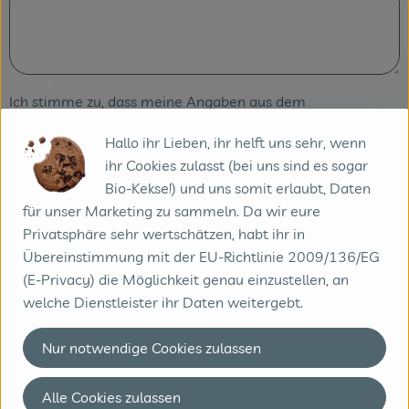
Ich stimme zu, dass meine Angaben aus dem
Kontaktformular zur Beantwortung meiner Anfrage
Hallo ihr Lieben, ihr helft uns sehr, wenn
erhoben und verarbeitet werden. Die Daten werden nach
ihr Cookies zulasst (bei uns sind es sogar
abgeschlossener Bearbeitung Ihrer Anfrage gelöscht.
Bio-Kekse!) und uns somit erlaubt, Daten
Hinweis: Sie können Ihre Einwilligung jederzeit für die
für unser Marketing zu sammeln. Da wir eure
Zukunft per E-Mail an info@biobote-emsland.de
Privatsphäre sehr wertschätzen, habt ihr in
widerrufen. Detaillierte Informationen zum Umgang mit
Übereinstimmung mit der EU-Richtlinie 2009/136/EG
Nutzerdaten finden Sie in unserer Datenschutzerklärung.
(E-Privacy) die Möglichkeit genau einzustellen, an
Ich bin damit einverstanden.
*
welche Dienstleister ihr Daten weitergebt.
Nur notwendige Cookies zulassen
Absenden
Alle Cookies zulassen