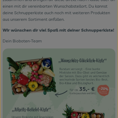
Themenwelten
einen mit dir vereinbarten Wunschabstellort. Du kannst
deine Schnupperkiste auch noch mit weiteren Produkten
Obst & Gemüse
aus unserem Sortiment anfüllen.
Frischetheke
Wir wünschen dir viel Spaß mit deiner Schnupperkiste!
Vorratskammer
Dein Bioboten-Team
Naturdrogerie
Getränke
Das Konzept
Über uns
Service
Firmenkunden