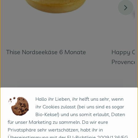
Thise Nordseekäse 6 Monate
Happy Ca
Provence
Hallo ihr Lieben, ihr helft uns sehr, wenn
zum Käse im Shop
ihr Cookies zulasst (bei uns sind es sogar
Bio-Kekse!) und uns somit erlaubt, Daten
für unser Marketing zu sammeln. Da wir eure
Privatsphäre sehr wertschätzen, habt ihr in
Übereinstimmung mit der EU-Richtlinie 2009/136/EG