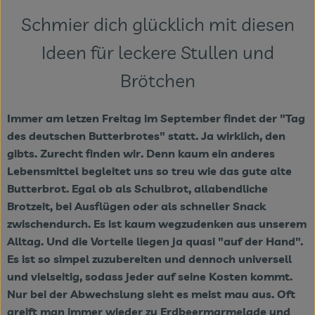
Themenwelten
Schmier dich glücklich mit diesen
Obst & Gemüse
Ideen für leckere Stullen und
Frischetheke
Brötchen
Vorratskammer
Immer am letzen Freitag im September findet der "Tag
des deutschen Butterbrotes" statt. Ja wirklich, den
Naturdrogerie
gibts. Zurecht finden wir. Denn kaum ein anderes
Getränke
Lebensmittel begleitet uns so treu wie das gute alte
Butterbrot. Egal ob als Schulbrot, allabendliche
Brotzeit, bei Ausflügen oder als schneller Snack
Das Konzept
zwischendurch. Es ist kaum wegzudenken aus unserem
Alltag. Und die Vorteile liegen ja quasi "auf der Hand".
Über uns
Es ist so simpel zuzubereiten und dennoch universell
und vielseitig, sodass jeder auf seine Kosten kommt.
Service
Nur bei der Abwechslung sieht es meist mau aus. Oft
greift man immer wieder zu Erdbeermarmelade und
Firmenkunden