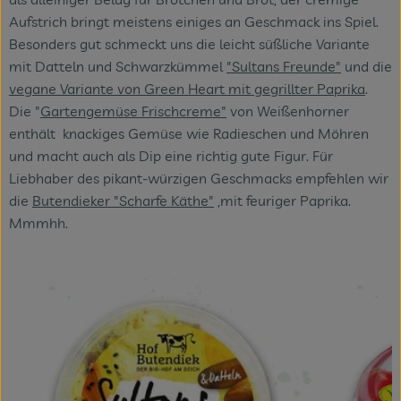
Aufstrich bringt meistens einiges an Geschmack ins Spiel.
Besonders gut schmeckt uns die leicht süßliche Variante
mit Datteln und Schwarzkümmel
"Sultans Freunde"
und die
vegane Variante von Green Heart mit gegrillter Paprika
.
Die "
Gartengemüse Frischcreme"
von Weißenhorner
enthält knackiges Gemüse wie Radieschen und Möhren
und macht auch als Dip eine richtig gute Figur. Für
Liebhaber des pikant-würzigen Geschmacks empfehlen wir
die
Butendieker "Scharfe Käthe"
,mit feuriger Paprika.
Mmmhh.