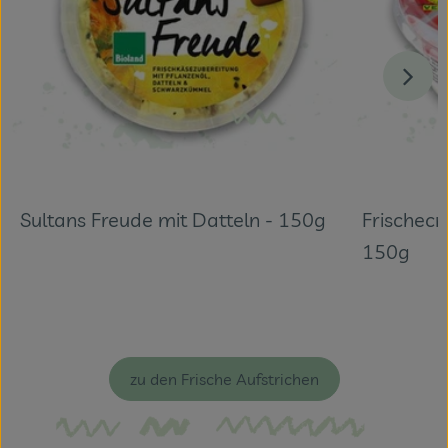
Sultans Freude mit Datteln - 150g
Frischecr
150g
zu den Frische Aufstrichen