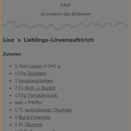
Lisa
Gründerin des Bioboten
Lisa´s Lieblings-Linsenaufstrich
Zutaten
1 Glas
Linsen
à 240 g
150g
Zwiebeln
2
Knoblauchzehen
2 EL
Brat- u. Backöl
150g
Tomatenmark
Salz + Pfeffer
1 TL
getrockneter Thymian
1
Bund Petersilie
1 EL
Olivenöl