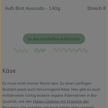
Aufs Brot Avocado - 140g
Streich 
zu den herzhaften Aufstrichen
Käse
Es muss nicht immer Wurst sein. Zu einer zünftigen
Brotzeit passt auch hervorragend Käse. Hier gibt es auch
mittlerweile richtig leckere vegane Alternativen in Bio-
Qualität, wie den
Happy Cashew mit Kräutern der
Provence
. Die meisten von euch lieben aber unseren