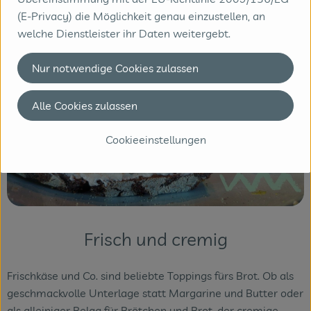
(E-Privacy) die Möglichkeit genau einzustellen, an
welche Dienstleister ihr Daten weitergebt.
Nur notwendige Cookies zulassen
Alle Cookies zulassen
Cookieeinstellungen
Frisch und cremig
Frischkäse und Co. sind beliebte Toppings fürs Brot. Ob als
geschmackvolle Unterlage statt Margarine und Butter oder
als alleiniger Belag für Brötchen und Brot, der cremige