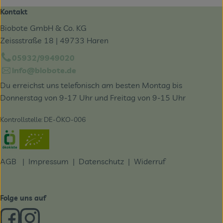
Kontakt
Biobote GmbH & Co. KG
Zeissstraße 18 | 49733 Haren
05932/9949020
info@biobote.de
Du erreichst uns telefonisch am besten Montag bis
Donnerstag von 9-17 Uhr und Freitag von 9-15 Uhr
Kontrollstelle: DE-ÖKO-006
Externer Link zu https://www.oekokiste.de/
AGB
|
Impressum
|
Datenschutz |
Widerruf
Folge uns auf
Externer Link zu https://www.facebook.com/derBiobote/
Externer Link zu https://www.instagram.com/biobo