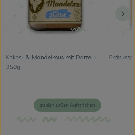
Kokos- & Mandelmus mit Dattel -
Erdnussm
250g
zu den süßen Aufstrichen