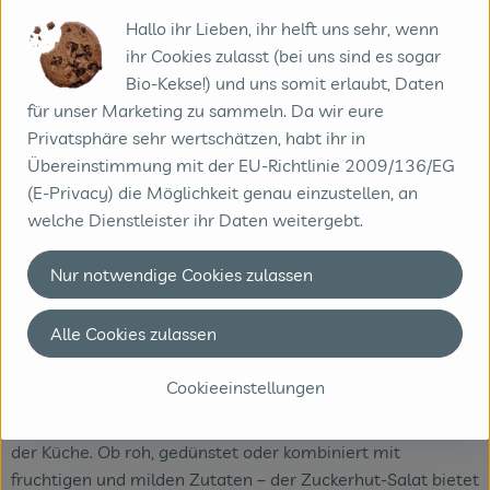
Hallo ihr Lieben, ihr helft uns sehr, wenn
Mit Nüssen und Käse
: Walnüsse, Ziegenkäse oder Feta
ihr Cookies zulasst (bei uns sind es sogar
harmonieren hervorragend mit seinem Geschmack.
Bio-Kekse!) und uns somit erlaubt, Daten
für unser Marketing zu sammeln. Da wir eure
In Eintöpfen
: Zuckerhut eignet sich gut als herzhafte
Privatsphäre sehr wertschätzen, habt ihr in
Gemüsebeilage in winterlichen Eintöpfen. Ähnlich wie
Übereinstimmung mit der EU-Richtlinie 2009/136/EG
beim Endivien Salat.
(E-Privacy) die Möglichkeit genau einzustellen, an
welche Dienstleister ihr Daten weitergebt.
Zuckerhut-Salat ist ein echtes Winterhighlight und bringt
Nur notwendige Cookies zulassen
nicht nur knackige Frische, sondern auch gesundheitliche
Vorteile in die kalte Jahreszeit. Die Kombination aus
Alle Cookies zulassen
Vitaminen, Mineralstoffen und Bitterstoffen macht ihn
ideal, um das Immunsystem zu stärken und die Verdauung
Cookieeinstellungen
anzuregen. Durch seine Frostbeständigkeit und die gute
Lagerfähigkeit ist er bis ins Frühjahr ein frischer Begleiter in
der Küche. Ob roh, gedünstet oder kombiniert mit
fruchtigen und milden Zutaten – der Zuckerhut-Salat bietet