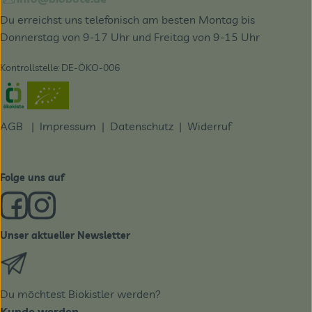
Du erreichst uns telefonisch am besten Montag bis
Donnerstag von 9-17 Uhr und Freitag von 9-15 Uhr
Kontrollstelle: DE-ÖKO-006
Externer Link zu https://www.oekokiste.de/
AGB
|
Impressum
|
Datenschutz |
Widerruf
Folge uns auf
Externer Link zu https://www.facebook.com/derBiobote/
Externer Link zu https://www.instagram.com/biobo
Unser aktueller Newsletter
Externer Link zu https://biobote.de/mailvorlage/newslet
Du möchtest Biokistler werden?
Kunde werden