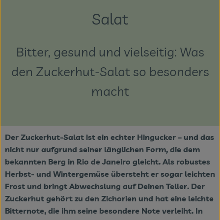
Themenwelten
Salat
Obst & Gemüse
Bitter, gesund und vielseitig: Was
Frischetheke
den Zuckerhut-Salat so besonders
Vorratskammer
macht
Naturdrogerie
Getränke
Der Zuckerhut-Salat ist ein echter Hingucker – und das
nicht nur aufgrund seiner länglichen Form, die dem
Das Konzept
bekannten Berg in Rio de Janeiro gleicht. Als robustes
Herbst- und Wintergemüse übersteht er sogar leichten
Über uns
Frost und bringt Abwechslung auf Deinen Teller. Der
Service
Zuckerhut gehört zu den Zichorien und hat eine leichte
Bitternote, die ihm seine besondere Note verleiht. In
Firmenkunden