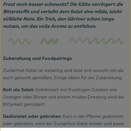
Frost noch besser schmeckt? Die Kälte verringert die
Bitterstoffe und verleiht dem Salat eine milde, leicht
süßliche Note. Ein Trick, den Gärtner schon lange
nutzen, um das volle Aroma zu entfalten.
Zubereitung und Foodpairings
Zuckerhut-Salat ist vielseitig und lässt sich sowohl roh als
auch gekocht genießen. Einige Ideen für die Zubereitung:
Roh als Salat
: Kombiniert mit fruchtigen Zutaten wie
Orangen oder Birnen und einem milden Dressing wird die
Bitterkeit gemildert.
Gedünstet oder gebraten
: Kurz in der Pfanne gedünstet
oder gebraten, wird der Zuckerhut-Salat milder und passt
als Beilage zu Kartoffelgerichten oder Fleisch.