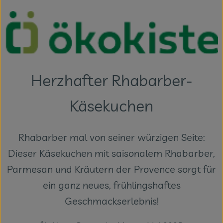
Themenwelten
Obst & Gemüse
Frischetheke
Vorratskammer
Herzhafter Rhabarber-
Naturdrogerie
Käsekuchen
Getränke
Rhabarber mal von seiner würzigen ­Seite:
Dieser Käsekuchen mit saisonalem Rhabarber,
Das Konzept
Parmesan und Kräutern der Provence sorgt für
Über uns
ein ganz neues, frühlingshaftes
Service
Geschmackserlebnis!
Firmenkunden