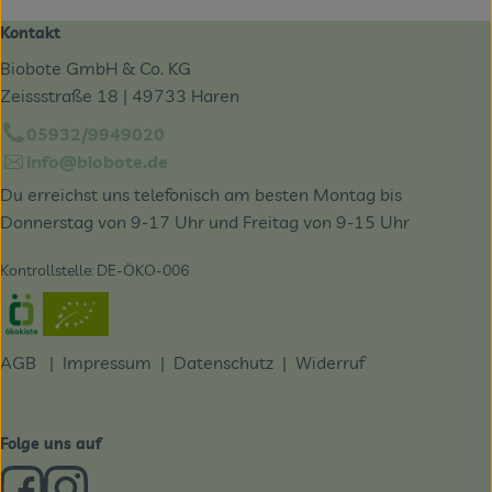
Kontakt
Biobote GmbH & Co. KG
Zeissstraße 18 | 49733 Haren
05932/9949020
info@biobote.de
Du erreichst uns telefonisch am besten Montag bis
Donnerstag von 9-17 Uhr und Freitag von 9-15 Uhr
Kontrollstelle: DE-ÖKO-006
Externer Link zu https://www.oekokiste.de/
AGB
|
Impressum
|
Datenschutz |
Widerruf
Folge uns auf
Externer Link zu https://www.facebook.com/derBiobote/
Externer Link zu https://www.instagram.com/biobo