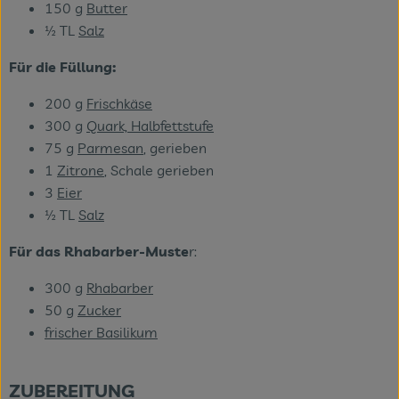
150 g
Butter
½ TL
Salz
Für die Füllung:
200 g
Frischkäse
300 g
Quark, Halbfettstufe
75 g
Parmesan
, gerieben
1
Zitrone
, Schale gerieben
3
Eier
½ TL
Salz
Für das Rhabarber-Muste
r:
300 g
Rhabarber
50 g
Zucker
frischer Basilikum
ZUBEREITUNG