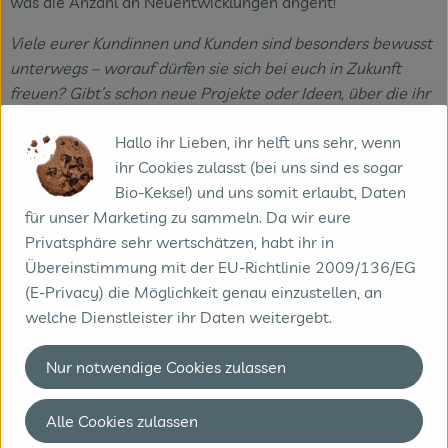
was die Anzahl an Neuentwicklungen angeht!
Viele eurer Kundinnen und Kunden sind besonders bewusst
unterwegs – worauf dürfen sie sich bei euch in Zukunft
freuen? Gibt’s schon neue Projekte oder Ideen, über die ihr
reden dürft?
Hallo ihr Lieben, ihr helft uns sehr, wenn
ihr Cookies zulasst (bei uns sind es sogar
Ab August lohnt sich ein Blick auf unsere Webseite – wir
Bio-Kekse!) und uns somit erlaubt, Daten
launchen unsere Raumdüfte. Ein wirklich, wie wir finden,
für unser Marketing zu sammeln. Da wir eure
gelungener Relaunch, auf den wir uns sehr freuen.
Privatsphäre sehr wertschätzen, habt ihr in
Und zum Schluss: Was bedeutet euch die Zusammenarbeit
Übereinstimmung mit der EU-Richtlinie 2009/136/EG
mit Vertriebspartnern wie dem Bioboten?
(E-Privacy) die Möglichkeit genau einzustellen, an
welche Dienstleister ihr Daten weitergebt.
Uns ist der Austausch, die Kooperationen und
Zusammenarbeit mit Verbänden, Unternehmen und
Nur notwendige Cookies zulassen
Organisationen wichtig, die unsere Werte teilen und die
„Bio-Idee“ leben. Gemeinsam lässt sich einfach mehr
Alle Cookies zulassen
erreichen.