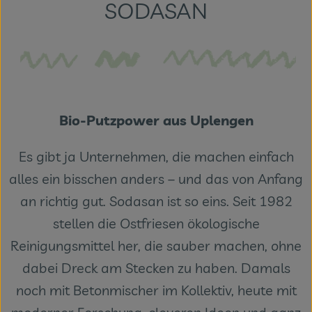
SODASAN
Themenwelten
Obst & Gemüse
Frischetheke
Vorratskammer
Bio-Putzpower aus Uplengen
Naturdrogerie
Es gibt ja Unternehmen, die machen einfach
Getränke
alles ein bisschen anders – und das von Anfang
an richtig gut. Sodasan ist so eins. Seit 1982
Das Konzept
stellen die Ostfriesen ökologische
Reinigungsmittel her, die sauber machen, ohne
Über uns
dabei Dreck am Stecken zu haben. Damals
Service
noch mit Betonmischer im Kollektiv, heute mit
Firmenkunden