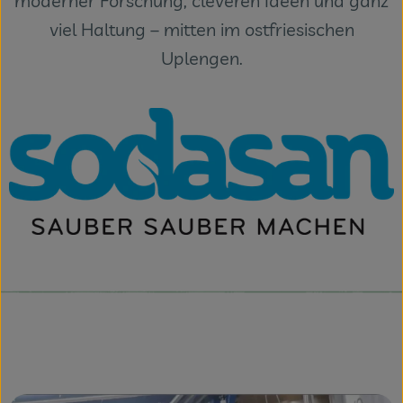
moderner Forschung, cleveren Ideen und ganz
viel Haltung – mitten im ostfriesischen
Veranstaltungen
Uplengen.
Blog