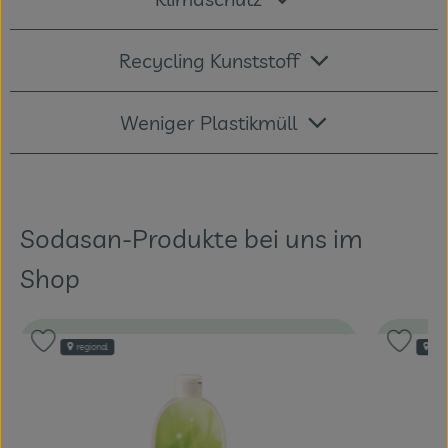
Recycling Kunststoff
Weniger Plastikmüll
Sodasan-Produkte bei uns im
Shop
trollstelle:
, Kontrollstelle:
Verband:
, Verband:
Produkt zu Favouriten hinzufügen
Produk
regional
reg