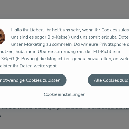
"Bio für Dich. Aus Spelle"
Hallo ihr Lieben, ihr helft uns sehr, wenn ihr Cookies zulas
uns sind es sogar Bio-Kekse!) und uns somit erlaubt, Date
unser Marketing zu sammeln. Da wir eure Privatsphäre 
hätzen, habt ihr in Übereinstimmung mit der EU-Richtlinie
36/EG (E-Privacy) die Möglichkeit genau einzustellen, an wel
unde aus Spelle bauen Gemüse nach Bioland-Richtlinien an. H
eister ihr Daten weitergebt.
ken sich Michael und Fritzi, zwei Junge Gärtner, die am Hof 
hmen gegründet haben. Ihr Motto lautet "Bio für Dich. Aus Sp
 notwendige Cookies zulassen
Alle Cookies zul
21 bekommen wir u.a. Asia-Salat und Rucola aus dem südlic
Cookieeinstellungen
freunden geliefert. Wir freuen uns drauf!
rmationen zu den beiden jungen Gründern findest du
auf der 
.