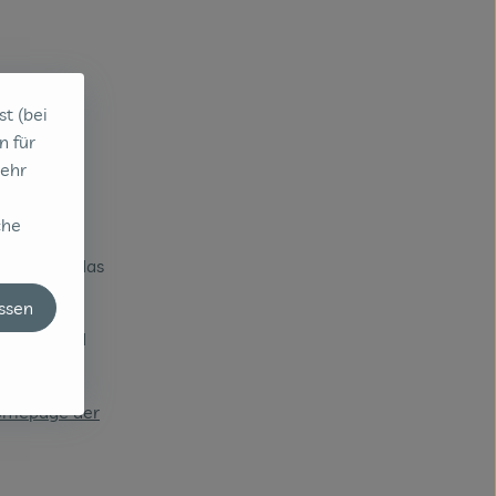
st (bei
n für
sehr
che
inter dem
Hoffrogge das
elle".
assen
hen Emlsand
Homepage der