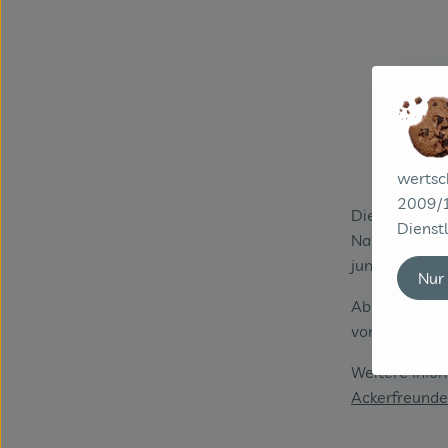
wertsc
2009/1
Die Ackerfre
Dienstl
Namen verstec
junge Unterne
Nur
Ab Ostern 20
von den Acker
Weitere Info
Ackerfreunde