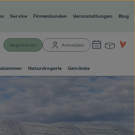
ns
Service
Firmenkunden
Veranstaltungen
Blog
Warenk
L
Registrieren
Anmelden
hen
tskammer
Naturdrogerie
Getränke