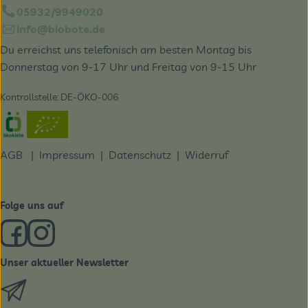
05932/9949020
info@biobote.de
Du erreichst uns telefonisch am besten Montag bis
Donnerstag von 9-17 Uhr und Freitag von 9-15 Uhr
Kontrollstelle: DE-ÖKO-006
Externer Link zu https://www.oekokiste.de/
AGB
|
Impressum
|
Datenschutz |
Widerruf
Folge uns auf
Externer Link zu https://www.facebook.com/derBiobote/
Externer Link zu https://www.instagram.com/biobo
Unser aktueller Newsletter
Externer Link zu https://biobote.de/mailvorlage/newslet