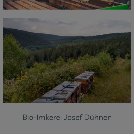
Themenwelten
Obst & Gemüse
Frischetheke
Vorratskammer
Naturdrogerie
Getränke
Das Konzept
Über uns
Bio-Imkerei Josef Dühnen
Service
Firmenkunden