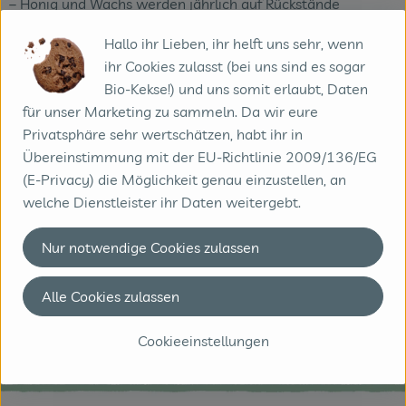
– Honig und Wachs werden jährlich auf Rückstände
untersucht.
Hallo ihr Lieben, ihr helft uns sehr, wenn
ihr Cookies zulasst (bei uns sind es sogar
Zeig mir die Produkte
Bio-Kekse!) und uns somit erlaubt, Daten
für unser Marketing zu sammeln. Da wir eure
Privatsphäre sehr wertschätzen, habt ihr in
Übereinstimmung mit der EU-Richtlinie 2009/136/EG
(E-Privacy) die Möglichkeit genau einzustellen, an
welche Dienstleister ihr Daten weitergebt.
Nur notwendige Cookies zulassen
Wir haben ein kleines Interview mit Josef
Alle Cookies zulassen
Dühnen geführt. Dies könnt ihr hier nachlesen
Cookieeinstellungen
zum Interview