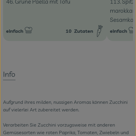
113. Spitz
46. Grüne Paella mit Tofu
marokkani
Sesamkart
einfach
10
Zutaten
einfach
Schwierigkeit:
Schwierigke
Info
Aufgrund ihres milden, nussigen Aromas können Zucchini
auf vielerlei Art zubereitet werden.
Verarbeiten Sie Zucchini vorzugsweise mit anderen
Gemüsesorten wie roten Paprika, Tomaten, Zwiebeln und