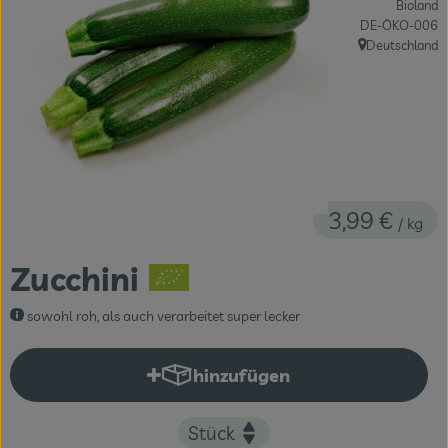
Bioland
Themenwelten
, Kontrollstelle:
DE-ÖKO-006
Deutschland
, Herkunft:
Obst & Gemüse
Frischetheke
Vorratskammer
Naturdrogerie
3,99 €
/ kg
Getränke
Zucchini
Das Konzept
sowohl roh, als auch verarbeitet super lecker
Über uns
hinzufügen
Produkt zum Warenkorb hinzuf
Service
Firmenkunden