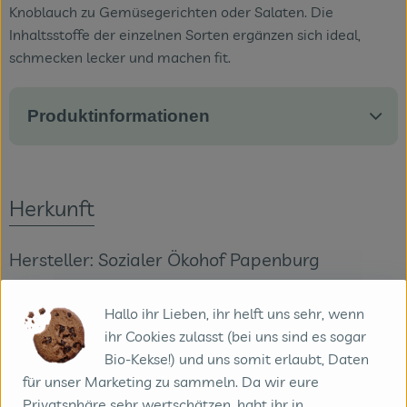
Knoblauch zu Gemüsegerichten oder Salaten. Die
Inhaltsstoffe der einzelnen Sorten ergänzen sich ideal,
schmecken lecker und machen fit.
Produktinformationen
Herkunft
Hersteller: Sozialer Ökohof Papenburg
DE-26871 Papenburg Deutschland
Hallo ihr Lieben, ihr helft uns sehr, wenn
zur Webseite
Mehr Info
ihr Cookies zulasst (bei uns sind es sogar
Bio-Kekse!) und uns somit erlaubt, Daten
für unser Marketing zu sammeln. Da wir eure
Privatsphäre sehr wertschätzen, habt ihr in