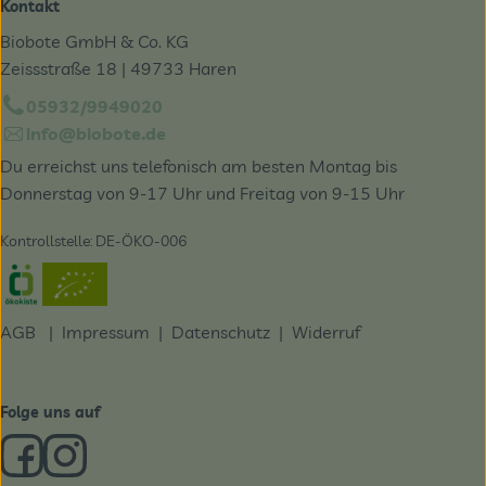
Kontakt
Biobote GmbH & Co. KG
Zeissstraße 18 | 49733 Haren
05932/9949020
info@biobote.de
Du erreichst uns telefonisch am besten Montag bis
Donnerstag von 9-17 Uhr und Freitag von 9-15 Uhr
Kontrollstelle: DE-ÖKO-006
Externer Link zu https://www.oekokiste.de/
AGB
|
Impressum
|
Datenschutz |
Widerruf
Folge uns auf
Externer Link zu https://www.facebook.com/derBiobote/
Externer Link zu https://www.instagram.com/biobo