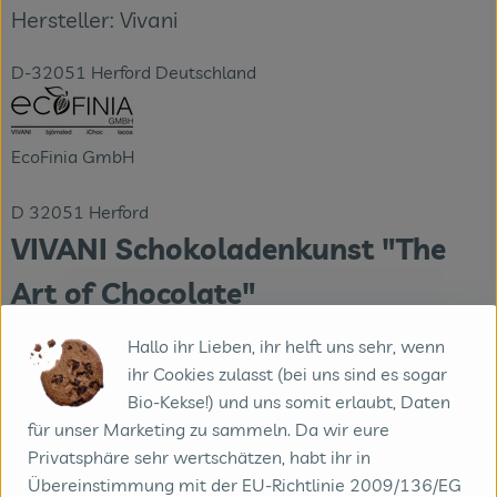
Hersteller: Vivani
D-32051 Herford Deutschland
EcoFinia GmbH
D 32051 Herford
VIVANI Schokoladenkunst "The
Art of Chocolate"
Hallo ihr Lieben, ihr helft uns sehr, wenn
ihr Cookies zulasst (bei uns sind es sogar
Seit über 20 Jahren leben die Schokoladenmacher von
Bio-Kekse!) und uns somit erlaubt, Daten
VIVANI ihre Leidenschaft für hochwertige Schokolade. Was
für unser Marketing zu sammeln. Da wir eure
klein begann, ist heute zu einer weltweit beliebten,
Privatsphäre sehr wertschätzen, habt ihr in
vielfach-prämierten Bio-Marke mit einer breiten Auswahl
Übereinstimmung mit der EU-Richtlinie 2009/136/EG
von über 60 Produkten gewachsen, das mit vielfältigen