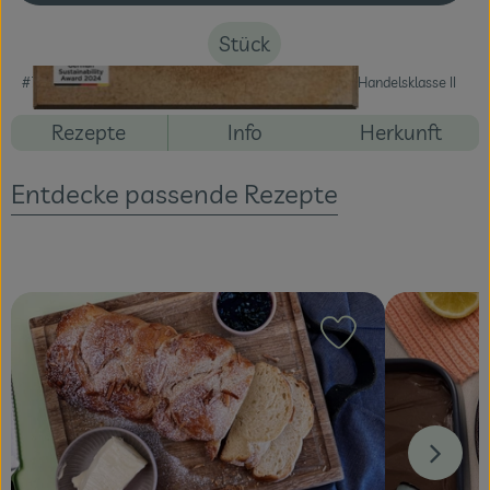
Stück
Veranstaltungen
#72001
3,29 €
/ Stück
41,12 €
/ kg
7% MwSt
Handelsklasse II
Blog
Rezepte
Info
Herkunft
Entdecke passende Rezepte
Rezept zu Favour