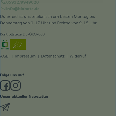
05932/9949020
info@biobote.de
Du erreichst uns telefonisch am besten Montag bis
Donnerstag von 9-17 Uhr und Freitag von 9-15 Uhr
Kontrollstelle: DE-ÖKO-006
Externer Link zu https://www.oekokiste.de/
AGB
|
Impressum
|
Datenschutz |
Widerruf
Folge uns auf
Externer Link zu https://www.facebook.com/derBiobote/
Externer Link zu https://www.instagram.com/biobo
Unser aktueller Newsletter
Externer Link zu https://biobote.de/mailvorlage/newslet