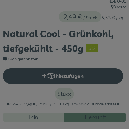
, Kontrollstell
NL-BIO-01
Themenwelten
Diverse
, Herkunft:
2,49 €
/ Stück
5,53 €
/ kg
Obst & Gemüse
Frischetheke
Natural Cool - Grünkohl,
Vorratskammer
tiefgekühlt - 450g
Naturdrogerie
Grob geschnitten
Getränke
hinzufügen
Produkt zum Warenkorb hinzuf
Das Konzept
Stück
Über uns
#85546
2,49 €
/ Stück
5,53 €
/ kg
7% MwSt
Handelsklasse II
Rezepte
Service
Info
Herkunft
Es wurden ke
Entdecke passende Rezepte
Firmenkunden