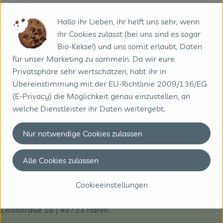
Diverse
Hallo ihr Lieben, ihr helft uns sehr, wenn
ihr Cookies zulasst (bei uns sind es sogar
Bio-Kekse!) und uns somit erlaubt, Daten
Demeter-Felderzeugnisse GmbH
für unser Marketing zu sammeln. Da wir eure
Privatsphäre sehr wertschätzen, habt ihr in
D 64665 Alsbach
Übereinstimmung mit der EU-Richtlinie 2009/136/EG
Kontrollnummer ,DE-HE-007-05006-BCDE
(E-Privacy) die Möglichkeit genau einzustellen, an
www.felderzeugnisse.de
welche Dienstleister ihr Daten weitergebt.
(Daten von Ecoinform)
Nur notwendige Cookies zulassen
Natural Cool
Alle Cookies zulassen
Kontakt
Cookieeinstellungen
Biobote GmbH & Co. KG
Zeissstraße 18 | 49733 Haren