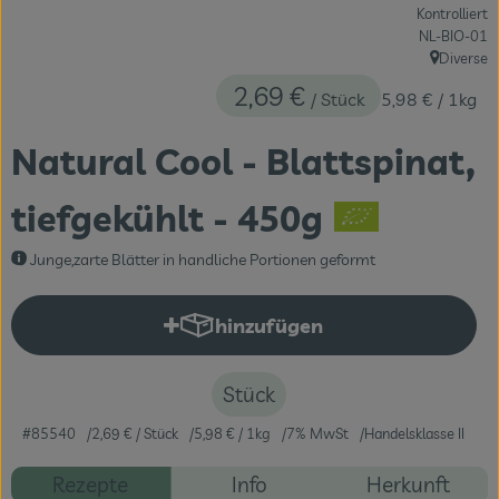
Kontrolliert
Themenwelten
, Kontrollstell
NL-BIO-01
Diverse
Obst & Gemüse
, Herkunft:
2,69 €
/ Stück
5,98 €
/ 1kg
Frischetheke
Natural Cool - Blattspinat,
Vorratskammer
tiefgekühlt - 450g
Naturdrogerie
Junge,zarte Blätter in handliche Portionen geformt
Getränke
hinzufügen
Produkt zum Warenkorb hinzuf
Das Konzept
Stück
Über uns
#85540
2,69 €
/ Stück
5,98 €
/ 1kg
7% MwSt
Handelsklasse II
Service
Rezepte
Info
Herkunft
Firmenkunden