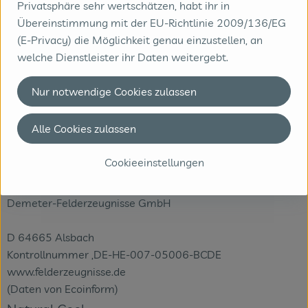
Privatsphäre sehr wertschätzen, habt ihr in
Produktdatenblatt
Übereinstimmung mit der EU-Richtlinie 2009/136/EG
(E-Privacy) die Möglichkeit genau einzustellen, an
welche Dienstleister ihr Daten weitergebt.
Herkunft
Nur notwendige Cookies zulassen
Hersteller: Natural Cool
Alle Cookies zulassen
Diverse
Cookieeinstellungen
Demeter-Felderzeugnisse GmbH
D 64665 Alsbach
Kontrollnummer ,DE-HE-007-05006-BCDE
www.felderzeugnisse.de
(Daten von Ecoinform)