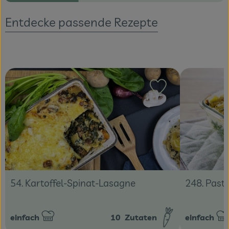
Entdecke passende Rezepte
Veranstaltungen
Blog
Rezept zu Favour
54. Kartoffel-Spinat-Lasagne
248. Past
einfach
10
Zutaten
einfach
Schwierigkeit:
Schwierigke