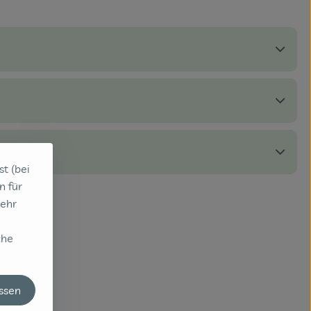
st (bei
n für
sehr
che
assen