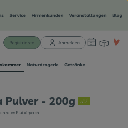
ns
Service
Firmenkunden
Veranstaltungen
Blog
Warenk
L
Registrieren
Anmelden
hen
tskammer
Naturdrogerie
Getränke
a Pulver - 200g
n
von roten Blutkörperch