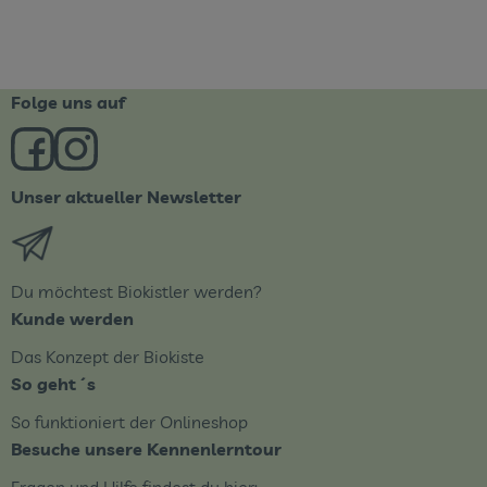
Folge uns auf
Externer Link zu https://www.facebook.com/derBiobote/
Externer Link zu https://www.instagram.com/biob
Unser aktueller Newsletter
Externer Link zu https://biobote.de/mailvorlage/newsle
Du möchtest Biokistler werden?
Kunde werden
Das Konzept der Biokiste
So geht´s
So funktioniert der Onlineshop
Besuche unsere Kennenlerntour