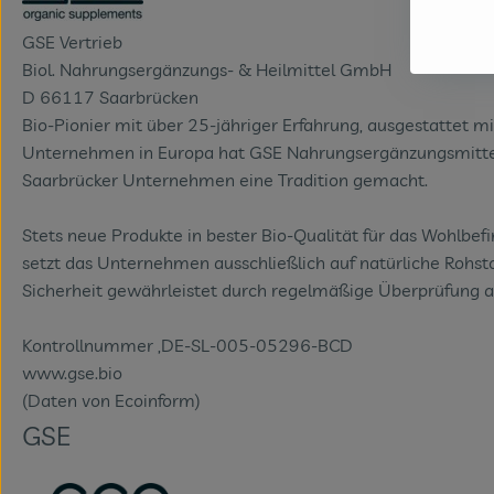
GSE Vertrieb
Biol. Nahrungsergänzungs- & Heilmittel GmbH
D 66117 Saarbrücken
Bio-Pionier mit über 25-jähriger Erfahrung, ausgestattet mi
Unternehmen in Europa hat GSE Nahrungsergänzungsmittel i
Saarbrücker Unternehmen eine Tradition gemacht.
Stets neue Produkte in bester Bio-Qualität für das Wohlbef
setzt das Unternehmen ausschließlich auf natürliche Rohsto
Sicherheit gewährleistet durch regelmäßige Überprüfung all
Kontrollnummer ,DE-SL-005-05296-BCD
www.gse.bio
(Daten von Ecoinform)
GSE