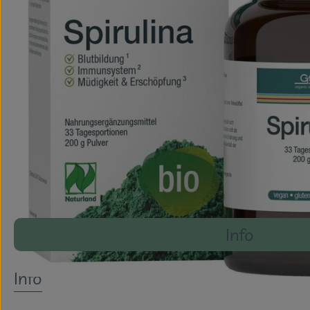
Info
Es wurden k
Entdecke passende Rezepte
Info