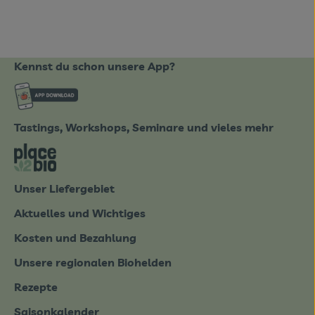
Kennst du schon unsere App?
ote_de/
Externer Link zu https://www.biobote-emsland
Tastings, Workshops, Seminare und vieles mehr
tter-0826.html
Externer Link zu https://place2bio.de/
Unser Liefergebiet
Aktuelles und Wichtiges
Kosten und Bezahlung
Unsere regionalen Biohelden
Rezepte
Saisonkalender