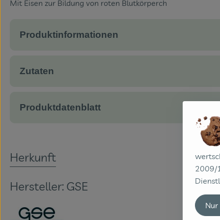
Mit Eisen zur Bildung von roten Blutkörperch
Produktinformationen
Zutaten
Produktdatenblatt
Herkunft
wertsc
2009/1
Dienstl
Hersteller: GSE
Nur