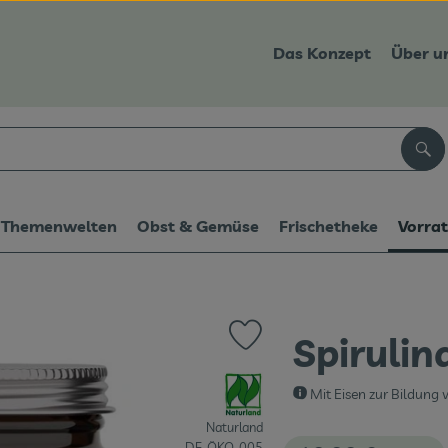
Das Konzept
Über u
Suc
Themenwelten
Obst & Gemüse
Frischetheke
Vorra
Spirulin
Produkt zu Favouriten hinzufüge
, Verband:
Mit Eisen zur Bildung 
Naturland
, Kontrollstelle:
DE-ÖKO-005