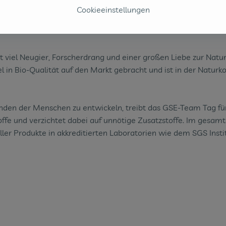
Cookieeinstellungen
t viel Neugier, Forscherdrang und einer großen Liebe zur Natur
n Bio-Qualität auf den Markt gebracht und ist in der Naturk
inden der Menschen zu entwickeln, treibt das GSE-Team Tag fü
ffe und verzichtet dabei auf unnötige Zusatzstoffe. Im gesamt
er Produkte in akkreditierten Laboratorien wie dem SGS Institu