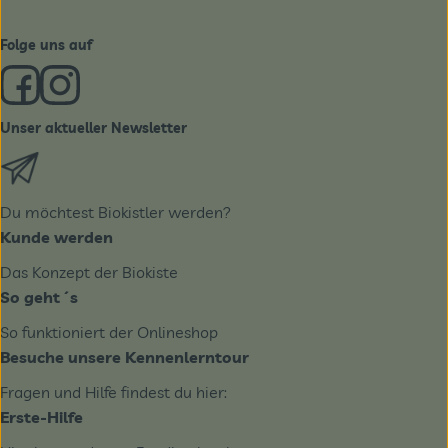
Folge uns auf
Externer Link zu https://www.facebook.com/derBiobote/
Externer Link zu https://www.instagram.com/biobo
Unser aktueller Newsletter
Externer Link zu https://biobote.de/mailvorlage/newslet
Du möchtest Biokistler werden?
Kunde werden
Das Konzept der Biokiste
So geht´s
So funktioniert der Onlineshop
Besuche unsere Kennenlerntour
Fragen und Hilfe findest du hier:
Erste-Hilfe