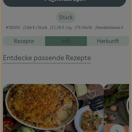
Produkt zum Warenkorb hinzuf
Veranstaltungen
Stück
Blog
#38000
2,99 €
/ Stück
21,36 €
/ kg
7% MwSt
Handelsklasse II
Rezepte
Info
Herkunft
Entdecke passende Rezepte
Rezept zu Favour