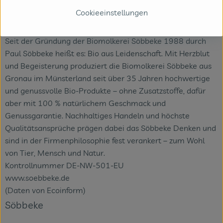
Cookieeinstellungen
D 48599 Gronau-Epe
Söbbeke: Bio-Genuss aus dem Münsterland
Seit der Gründung der Biomolkerei Söbbeke 1988 durch
Paul Söbbeke heißt es: Bio aus Leidenschaft. Mit Herzblut
und Begeisterung produziert die Biomolkerei Söbbeke aus
Gronau im Münsterland seit über 35 Jahren hochwertige
und genussvolle Bio-Produkte – ohne Zusatzstoffe, dafür
aber mit 100 % natürlichem Geschmack und
Genussgarantie. Nachhaltiges Handeln und höchste
Qualitäts­ansprüche prägen dabei das Söbbeke Denken und
sind in der Firmenphilosophie fest verankert – zum Wohl
von Tier, Mensch und Natur.
Kontrollnummer DE-NW-501-EU
www.soebbeke.de
(Daten von Ecoinform)
Söbbeke