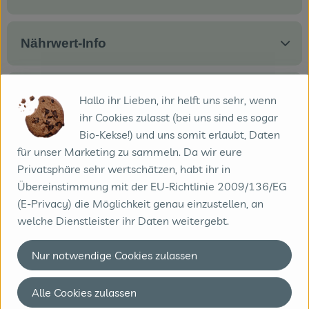
Nährwert-Info
Produktdatenblatt
Hallo ihr Lieben, ihr helft uns sehr, wenn
ihr Cookies zulasst (bei uns sind es sogar
Bio-Kekse!) und uns somit erlaubt, Daten
für unser Marketing zu sammeln. Da wir eure
Herkunft
Privatsphäre sehr wertschätzen, habt ihr in
Übereinstimmung mit der EU-Richtlinie 2009/136/EG
Hersteller: Söbbeke
(E-Privacy) die Möglichkeit genau einzustellen, an
welche Dienstleister ihr Daten weitergebt.
D-48599 Gronau-Epe Deutschland
Nur notwendige Cookies zulassen
Alle Cookies zulassen
Molkerei Söbbeke GmbH