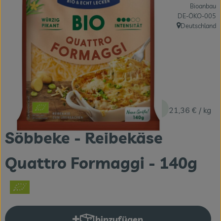
Bioanbau
Themenwelten
, Kontrollstelle:
DE-ÖKO-005
Deutschland
Obst & Gemüse
, Herkunft:
Frischetheke
Vorratskammer
Naturdrogerie
2,99 €
/ Stück
21,36 €
/ kg
Getränke
Söbbeke - Reibekäse
Das Konzept
Quattro Formaggi - 140g
Über uns
Service
Firmenkunden
hinzufügen