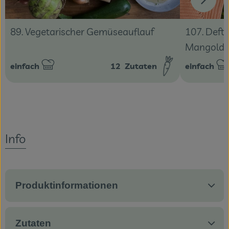
89. Vegetarischer Gemüseauflauf
107. Defti
Mangold 
einfach
12
Zutaten
einfach
Schwierigkeit:
Schwierigke
Info
Produktinformationen
Zutaten