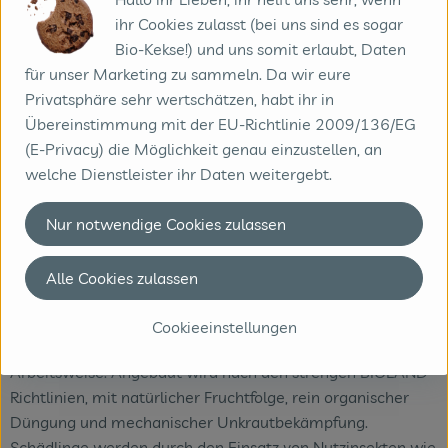
ihr Cookies zulasst (bei uns sind es sogar
Bio-Kekse!) und uns somit erlaubt, Daten
Seit vier Generationen wird auf dem Biolandhof Weßling in
für unser Marketing zu sammeln. Da wir eure
Neuenkirchen mit Herzblut und Know-how Bio-Gemüse
Privatsphäre sehr wertschätzen, habt ihr in
angebaut. Was 1868 als landwirtschaftlicher Betrieb
Übereinstimmung mit der EU-Richtlinie 2009/136/EG
begann, hat sich über die Jahrzehnte zu einem vielseitigen
(E-Privacy) die Möglichkeit genau einzustellen, an
Bio-Gemüsehof entwickelt, der heute von Annette und
welche Dienstleister ihr Daten weitergebt.
Dietmar Weßling geführt wird. Gemeinsam setzen sie auf
nachhaltige Anbaumethoden und eine enge
Nur notwendige Cookies zulassen
Zusammenarbeit mit dem Bioboten, um regionales Bio-
Gemüse in bester Qualität zu liefern.
Alle Cookies zulassen
Der Hof wurde vom Bundeslandwirtschaftsministerium als
„Demonstrationsbetrieb Ökologischer Landbau“
Cookieeinstellungen
ausgezeichnet – ein Zeichen für seine besondere
Arbeitsweise. Angebaut wird nach den strengen BIOLAND-
Richtlinien, mit natürlicher Fruchtfolge, rein organischer
Düngung und mechanischer Unkrautbekämpfung.
Schädlinge werden durch den Einsatz von Nutzinsekten wie