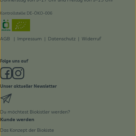
Kontrollstelle: DE-ÖKO-006
Externer Link zu https://www.oekokiste.de/
AGB
|
Impressum
|
Datenschutz |
Widerruf
Folge uns auf
Externer Link zu https://www.facebook.com/derBiobote/
Externer Link zu https://www.instagram.com/biobo
Unser aktueller Newsletter
Externer Link zu https://biobote.de/mailvorlage/newslet
Du möchtest Biokistler werden?
Kunde werden
Das Konzept der Biokiste