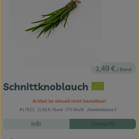
Themenwelten
Obst & Gemüse
Frischetheke
Vorratskammer
Naturdrogerie
1,49 €
/ Bund
Getränke
Schnittknoblauch
Das Konzept
Artikel ist aktuell nicht bestellbar!
Über uns
#17622
1,49 €
/ Bund
7% MwSt
Handelsklasse II
Rezepte
Info
Herkunft
Service
Es wurden ke
Entdecke passende Rezepte
Firmenkunden