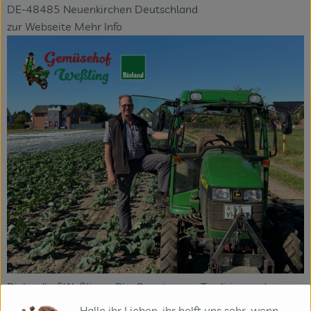
DE-48485 Neuenkirchen Deutschland
zur Webseite
Mehr Info
Biolandhof Weßling – Bio-Gemüse aus Tradition und
Leidenschaft
Hallo ihr Lieben, ihr helft uns sehr, wenn