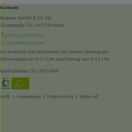
Kontakt
Biobote GmbH & Co. KG
Zeissstraße 18 | 49733 Haren
05932/9949020
info@biobote.de
Du erreichst uns telefonisch am besten Montag bis
Donnerstag von 9-17 Uhr und Freitag von 9-15 Uhr
Kontrollstelle: DE-ÖKO-006
Externer Link zu https://www.oekokiste.de/
AGB
|
Impressum
|
Datenschutz |
Widerruf