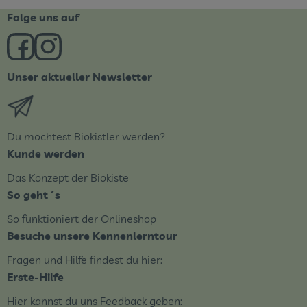
Folge uns auf
Externer Link zu https://www.facebook.com/derBiobote/
Externer Link zu https://www.instagram.com/biob
Unser aktueller Newsletter
Externer Link zu https://biobote.de/mailvorlage/newsle
Du möchtest Biokistler werden?
Kunde werden
Das Konzept der Biokiste
So geht´s
So funktioniert der Onlineshop
Besuche unsere Kennenlerntour
Fragen und Hilfe findest du hier:
Erste-Hilfe
Hier kannst du uns Feedback geben: