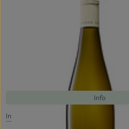
Info
Es wurden k
Entdecke passende Rezepte
Info