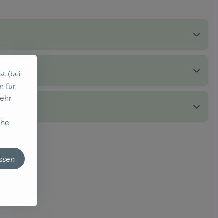
st (bei
n für
sehr
che
assen