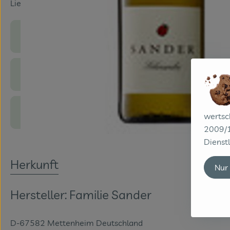
Lieblich - Frisch-fruchtig-leichter Wein
Produktinformationen
Zutaten
Produktdatenblatt
wertsc
2009/1
Dienstl
Herkunft
Nur
Hersteller: Familie Sander
D-67582 Mettenheim Deutschland