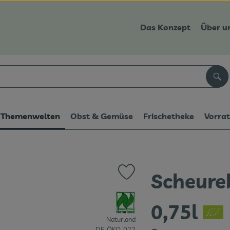
Das Konzept
Über u
Suc
Themenwelten
Obst & Gemüse
Frischetheke
Vorra
Scheureb
Produkt zu Favouriten hinzufüge
, Verband:
0,75l
Naturland
, Kontrollstelle:
DE-ÖKO-022