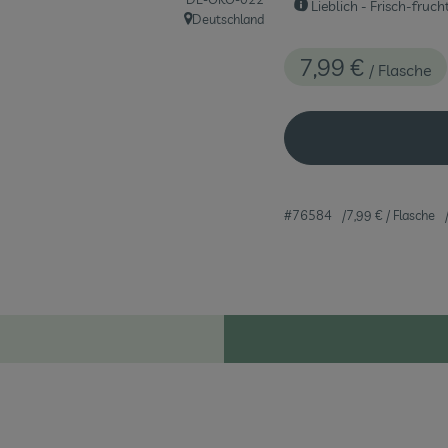
Lieblich - Frisch-fruch
Deutschland
, Herkunft:
7,99 €
/ Flasche
#76584
7,99 €
/ Flasche
Rezepte
eine passenden Rezepte gefunden.