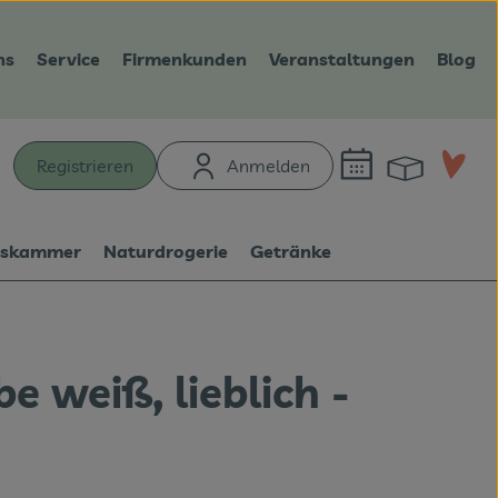
ns
Service
Firmenkunden
Veranstaltungen
Blog
Warenk
L
Registrieren
Anmelden
hen
tskammer
Naturdrogerie
Getränke
e weiß, lieblich -
n