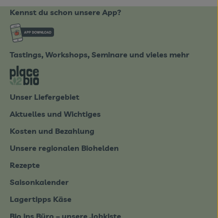
Kennst du schon unsere App?
ote_de/
Externer Link zu https://www.biobote-emsland
Tastings, Workshops, Seminare und vieles mehr
tter-0826.html
Externer Link zu https://place2bio.de/
Unser Liefergebiet
Aktuelles und Wichtiges
Kosten und Bezahlung
Unsere regionalen Biohelden
Rezepte
Saisonkalender
Lagertipps Käse
Bio ins Büro – unsere Jobkiste