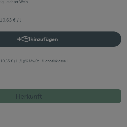
tig-leichter Wein
10,65 €
/ l
hinzufügen
Produkt zum Warenkorb hinzufügen
10,65 €
/ l
19% MwSt
Handelsklasse II
Herkunft