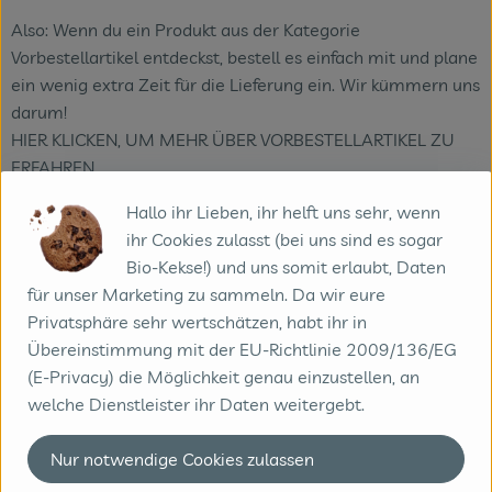
Also: Wenn du ein Produkt aus der Kategorie
Vorbestellartikel entdeckst, bestell es einfach mit und plane
ein wenig extra Zeit für die Lieferung ein. Wir kümmern uns
darum!
HIER KLICKEN, UM MEHR ÜBER VORBESTELLARTIKEL ZU
ERFAHREN
Hallo ihr Lieben, ihr helft uns sehr, wenn
Produktinformationen
ihr Cookies zulasst (bei uns sind es sogar
Bio-Kekse!) und uns somit erlaubt, Daten
für unser Marketing zu sammeln. Da wir eure
Zutaten
Privatsphäre sehr wertschätzen, habt ihr in
Übereinstimmung mit der EU-Richtlinie 2009/136/EG
(E-Privacy) die Möglichkeit genau einzustellen, an
Nährwert-Info
welche Dienstleister ihr Daten weitergebt.
Nur notwendige Cookies zulassen
Produktdatenblatt