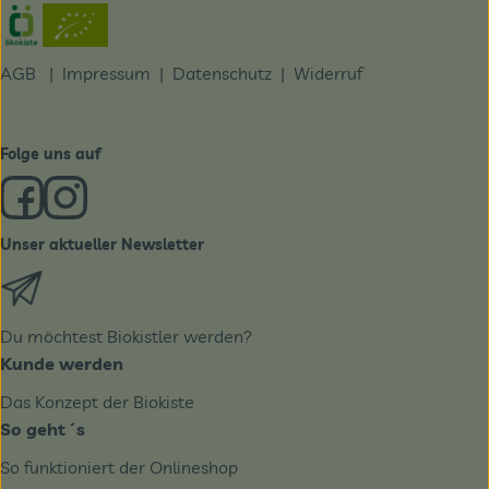
Externer Link zu https://www.oekokiste.de/
AGB
|
Impressum
|
Datenschutz |
Widerruf
Folge uns auf
Externer Link zu https://www.facebook.com/derBiobote/
Externer Link zu https://www.instagram.com/biobo
Unser aktueller Newsletter
Externer Link zu https://biobote.de/mailvorlage/newslet
Du möchtest Biokistler werden?
Kunde werden
Das Konzept der Biokiste
So geht´s
So funktioniert der Onlineshop