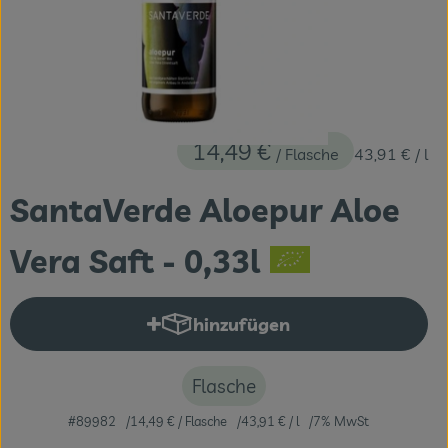
Themenwelten
Obst & Gemüse
Frischetheke
14,49 €
Vorratskammer
/ Flasche
43,91 €
/ l
Naturdrogerie
SantaVerde Aloepur Aloe
Getränke
Vera Saft - 0,33l
Das Konzept
hinzufügen
Produkt zum Warenkorb hinzuf
Über uns
Flasche
Service
#89982
14,49 €
/ Flasche
43,91 €
/ l
7% MwSt
Firmenkunden