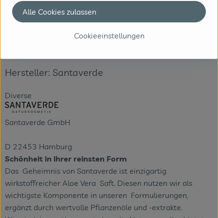
Alle Cookies zulassen
Cookieeinstellungen
Herkunft
Hersteller: Santaverde
Diverse
Santaverde GmbH
D 22453 Hamburg
Schönheit in ihrer reinsten Form
Das Geheimnis von Santaverde ist einzigartig
wirkstoffreicher Aloe Vera Saft. Diesen nutzen wir als
wichtigste Komponente in unseren Formulierungen,
ergänzt durch wertvolle Pflanzenöle und -extrakte.