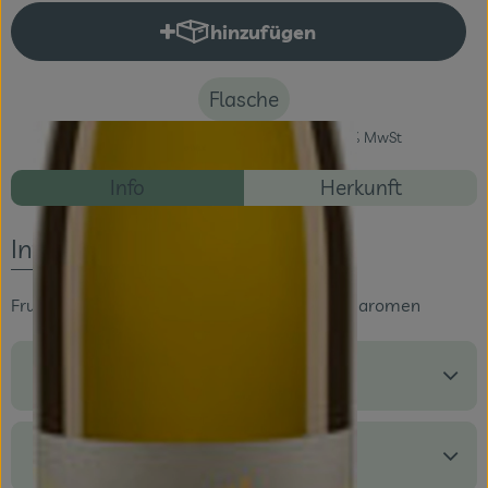
hinzufügen
Produkt zum Warenkorb hinzuf
Veranstaltungen
Blog
Flasche
#76504
7,59 €
/ Flasche
10,12 €
/ l
19% MwSt
Rezepte
Info
Herkunft
Es wurden ke
Entdecke passende Rezepte
Info
Fruchtig-markante Ananas-, Birnen-, Pfirsicharomen
Produktinformationen
Zutaten