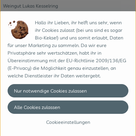
Weingut Lukas Kesselring
Deutschland, Pfalz
Hallo ihr Lieben, ihr helft uns sehr, wenn
ihr Cookies zulasst (bei uns sind es sogar
Seine Eltern hatten noch für benachbarte Betriebe Trauben
Bio-Kekse!) und uns somit erlaubt, Daten
produziert, aber das änderte sich mit der Übernahme des
für unser Marketing zu sammeln. Da wir eure
Weinguts durch den jungen Lukas Kesselring. Lukas hat
Privatsphäre sehr wertschätzen, habt ihr in
seine Leidenschaft zum Beruf gemacht und produziert nun
Übereinstimmung mit der EU-Richtlinie 2009/136/EG
eigene herausragende Weine. Nach dem Studium in
(E-Privacy) die Möglichkeit genau einzustellen, an
Geisenheim schaute er in Form von Praktika bei
welche Dienstleister ihr Daten weitergebt.
Weingütern
in aller Welt weit über den Pfälzer Tellerrand. Respekt vor
Nur notwendige Cookies zulassen
der
Natur, Verzicht auf synthetische Pflanzenschutzmittel,
Alle Cookies zulassen
qualifizierte Bodenbe-reitung, engagiertes und
umweltbewusstes Arbeiten im Weinberg und moderne
Cookieeinstellungen
Maschinentechnik sind Garant für höchste Traubenqualität.
Für perfekt fruchtige Weine legt er sein ganzes Augenmerk