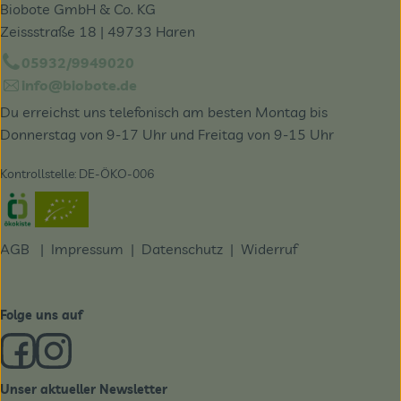
Biobote GmbH & Co. KG
Zeissstraße 18 | 49733 Haren
05932/9949020
info@biobote.de
Du erreichst uns telefonisch am besten Montag bis
Donnerstag von 9-17 Uhr und Freitag von 9-15 Uhr
Kontrollstelle: DE-ÖKO-006
Externer Link zu https://www.oekokiste.de/
AGB
|
Impressum
|
Datenschutz |
Widerruf
Folge uns auf
Externer Link zu https://www.facebook.com/derBiobote/
Externer Link zu https://www.instagram.com/biobo
Unser aktueller Newsletter