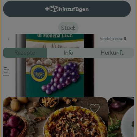
hinzufügen
Produkt zum Warenkorb hinzuf
Veranstaltungen
Blog
Stück
#58600
5,49 €
/ Stück
10,98 €
/ l
7% MwSt
Handelsklasse II
Rezepte
Info
Herkunft
Entdecke passende Rezepte
Rezept zu Favour