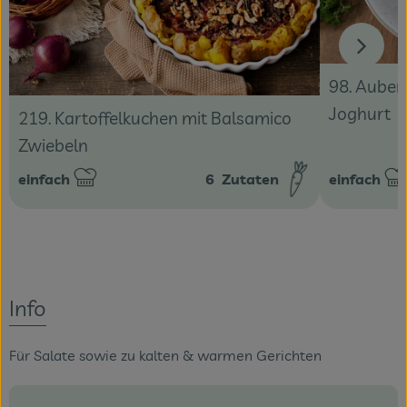
98. Auber
Joghurt
219. Kartoffelkuchen mit Balsamico
Zwiebeln
einfach
6
Zutaten
einfach
Schwierigkeit:
Schwierigke
Info
Für Salate sowie zu kalten & warmen Gerichten