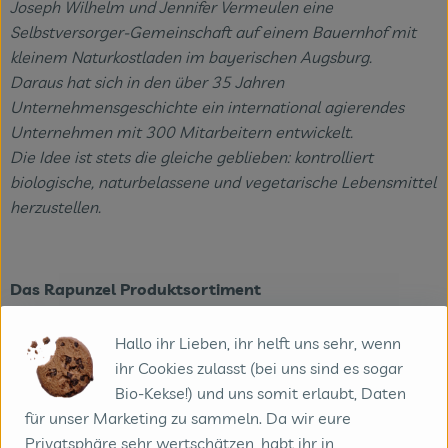
Joseph Wilhelm und Jennifer Vermeulen eine
Selbstversorger-Gemeinschaft auf einem Bauernhof mit
kleinem Naturkostladen im bayerischen Augsburg.
Daraus hat sich in den über 35 Jahren
Unternehmensgeschichte ein international agierendes
Unternehmen mit 300 Mitarbeitern entwickelt.
Die Idee ist stets die gleiche geblieben: kontrolliert
biologische, naturbelassene und vegetarische Lebensmittel
herzustellen.
Das Rapunzel Produktsortiment
Die Rapunzel Produkte der ersten Stunde waren Nussmuse,
Hallo ihr Lieben, ihr helft uns sehr, wenn
Trockenfrüchte und Müsli. Inzwischen umfasst das
ihr Cookies zulasst (bei uns sind es sogar
Sortiment ca. 550 Produkte. Zusätzlich zählen heute
Bio-Kekse!) und uns somit erlaubt, Daten
Erzeugnisse wie Teigwaren, Speiseöle, Schokoladen und
für unser Marketing zu sammeln. Da wir eure
Kaffee zum Kernsortiment. Die Hälfte dieser Produkte wird
Privatsphäre sehr wertschätzen, habt ihr in