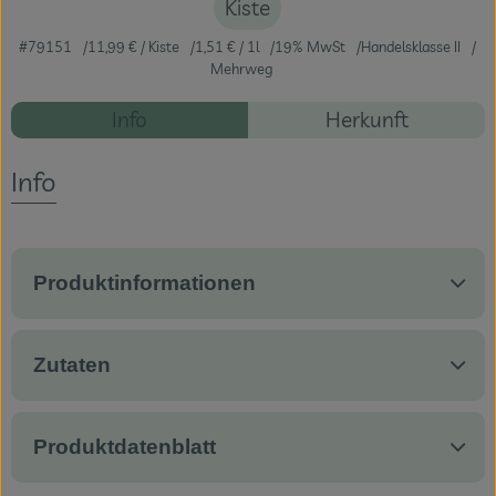
Kiste
Veranstaltungen
#79151
11,99 €
/ Kiste
1,51 €
/ 1l
19% MwSt
Handelsklasse II
Mehrweg
Blog
Rezepte
Info
Herkunft
Es wurden ke
Entdecke passende Rezepte
Info
Produktinformationen
Zutaten
Produktdatenblatt