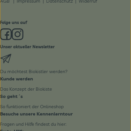
AGB
|
Impressum
|
Datenschutz |
Widerruf
Folge uns auf
Externer Link zu https://www.facebook.com/derBiobote/
Externer Link zu https://www.instagram.com/biobo
Unser aktueller Newsletter
Externer Link zu https://biobote.de/mailvorlage/newslet
Du möchtest Biokistler werden?
Kunde werden
Das Konzept der Biokiste
So geht´s
So funktioniert der Onlineshop
Besuche unsere Kennenlerntour
Fragen und Hilfe findest du hier: