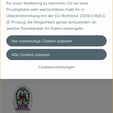
Bierlandschaft.
für unser Marketing zu sammeln. Da wir eure
Von den 150 Altbierbrauereien, die es einmal in Münster
Privatsphäre sehr wertschätzen, habt ihr in
gab, ist eine einzige übriggeblieben:
Pinkus Müller.
Die
Übereinstimmung mit der EU-Richtlinie 2009/136/EG
verwöhnten Gaumen der münsteraner Biertrinker ließen
(E-Privacy) die Möglichkeit genau einzustellen, an
wohl nur dieses Produkt gelten. Pinkus - ein Name, der
welche Dienstleister ihr Daten weitergebt.
nicht nur für Braukunst steht, sondern auch für eine
langjährige Familientradition, und das seit 7 Generationen,
Nur notwendige Cookies zulassen
oder seit 1816, um genau zu sein.
Kontrollnummer D-NW-00-D-006-9502B
Alle Cookies zulassen
www.pinkus.de
(Daten von Ecoinform)
Cookieeinstellungen
Pinkus