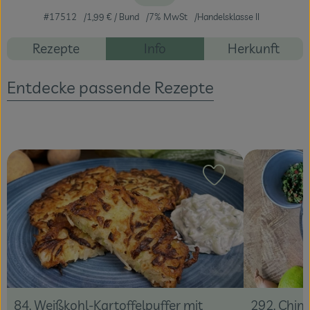
#17512
1,99 €
/ Bund
7% MwSt
Handelsklasse II
Veranstaltungen
Rezepte
Info
Herkunft
Blog
Entdecke passende Rezepte
Rezept zu Favour
292. Chim
84. Weißkohl-Kartoffelpuffer mit