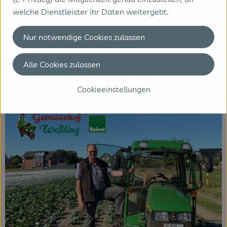
welche Dienstleister ihr Daten weitergebt.
Herkunft
Nur notwendige Cookies zulassen
Hersteller: Bioland Gärtnerei Weßling
Alle Cookies zulassen
DE-48485 Neuenkirchen Deutschland
Cookieeinstellungen
zur Webseite
Mehr Info