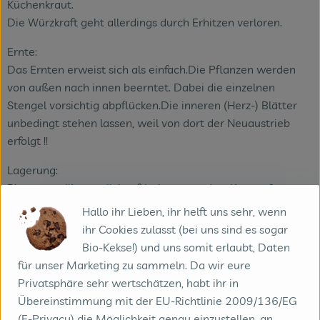
Küchenkraut.
Die Würzkraft geht allerdings durch Erhitzen verloren.
Ernte:
Das Ernten erweist sich als einfach.Die Pflanzen werden
von außen nach innen beerntet. Dabei die einzelnen
Stengel vorsichtig abpflücken.Die inneren (Herz-) Blätter
unbedingt stehen lassen, weil von dort der Neuaustrieb
erfolgt !!
Lagerung:
Blattpetersilie möglichst frisch verwenden. Krause Sorten
bleiben länger frisch als glatte. In Wasser einstellen oder in
Hallo ihr Lieben, ihr helft uns sehr, wenn
ein feuchtes Tuch einschlagen. Petersilie läßt sich gut
ihr Cookies zulasst (bei uns sind es sogar
Einfrieren, wenn sie vorher kleingeschnitten wurde.
Bio-Kekse!) und uns somit erlaubt, Daten
für unser Marketing zu sammeln. Da wir eure
Privatsphäre sehr wertschätzen, habt ihr in
Produktinformationen
Übereinstimmung mit der EU-Richtlinie 2009/136/EG
(E-Privacy) die Möglichkeit genau einzustellen, an