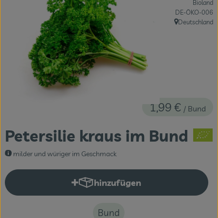
Bioland
Themenwelten
, Kontrollstelle:
DE-ÖKO-006
Deutschland
, Herkunft:
Obst & Gemüse
Frischetheke
Vorratskammer
Naturdrogerie
1,99 €
/ Bund
Getränke
Petersilie kraus im Bund
Das Konzept
milder und würiger im Geschmack
Über uns
hinzufügen
Produkt zum Warenkorb hinzuf
Service
Bund
Firmenkunden