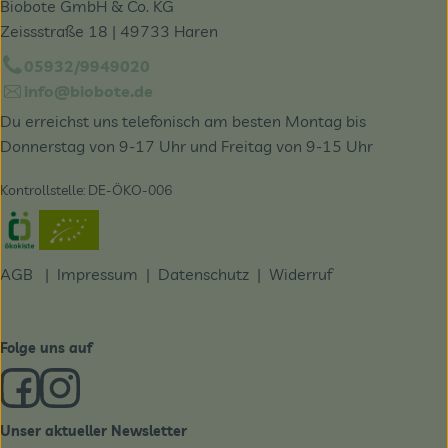
Biobote GmbH & Co. KG
Zeissstraße 18 | 49733 Haren
05932/9949020
info@biobote.de
Du erreichst uns telefonisch am besten Montag bis
Donnerstag von 9-17 Uhr und Freitag von 9-15 Uhr
Kontrollstelle: DE-ÖKO-006
Externer Link zu https://www.oekokiste.de/
AGB
|
Impressum
|
Datenschutz |
Widerruf
Folge uns auf
Externer Link zu https://www.facebook.com/derBiobote/
Externer Link zu https://www.instagram.com/biobo
Unser aktueller Newsletter