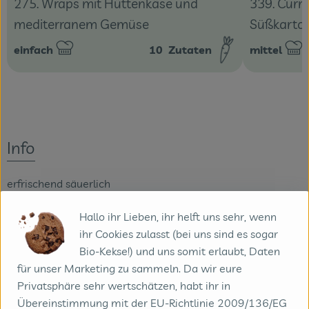
339. Curr
275. Wraps mit Hüttenkäse und
Süßkartof
mediterranem Gemüse
einfach
10
Zutaten
mittel
Schwierigkeit:
Schwierigke
Info
erfrischend säuerlich
Hallo ihr Lieben, ihr helft uns sehr, wenn
Produktinformationen
ihr Cookies zulasst (bei uns sind es sogar
Bio-Kekse!) und uns somit erlaubt, Daten
für unser Marketing zu sammeln. Da wir eure
Privatsphäre sehr wertschätzen, habt ihr in
Herkunft
Übereinstimmung mit der EU-Richtlinie 2009/136/EG