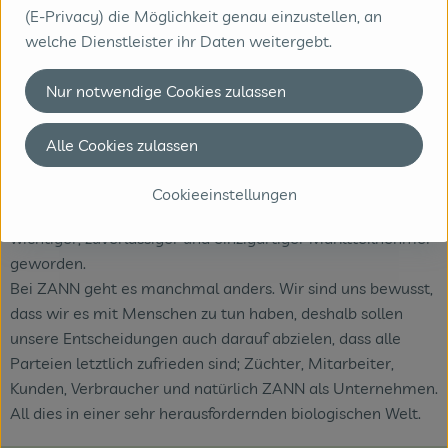
(E-Privacy) die Möglichkeit genau einzustellen, an
Hersteller: Zann
welche Dienstleister ihr Daten weitergebt.
Brasilien
Nur notwendige Cookies zulassen
BIO-Center ZANN ist ein Familienunternehmen. 1977
begann der Vater Wout Rog mit der Verteilung von Bio-
Alle Cookies zulassen
Gemüse, Obst und Blumen und seit 10 Jahren sind die
Schwestern Astrid und Ingrid Rog verantwortlich. Mit
Cookieeinstellungen
einem begeisterten Team ist das Unternehmen ein
wichtiger, zuverlässiger und einzigartiger Marktteilnehmer
geworden.
Bei ZANN geht es manchmal anders. Wir sind uns bewusst,
dass wir es mit Menschen zu tun haben, deshalb sollen
unsere Entscheidungen auch darauf abzielen, dass alle
Parteien letztlich zufrieden sind; Züchter, Mitarbeiter,
Kunden, Verbraucher und natürlich ZANN als Unternehmen.
All dies in einer sehr herausfordernden biologischen Welt.