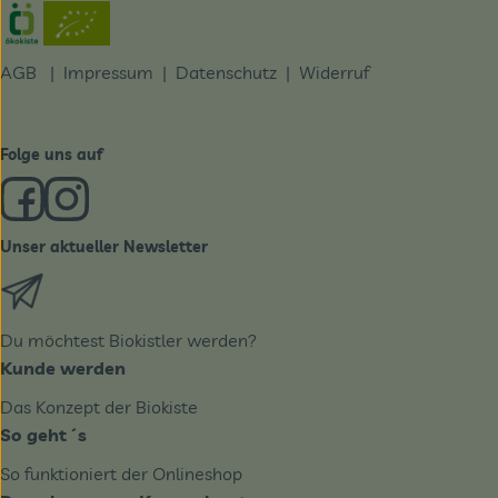
Externer Link zu https://www.oekokiste.de/
AGB
|
Impressum
|
Datenschutz |
Widerruf
Folge uns auf
Externer Link zu https://www.facebook.com/derBiobote/
Externer Link zu https://www.instagram.com/biobo
Unser aktueller Newsletter
Externer Link zu https://biobote.de/mailvorlage/newslet
Du möchtest Biokistler werden?
Kunde werden
Das Konzept der Biokiste
So geht´s
So funktioniert der Onlineshop