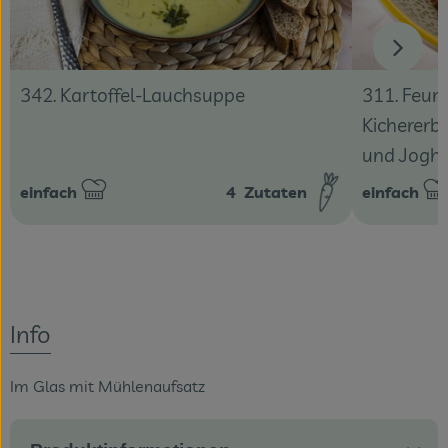
342. Kartoffel-Lauchsuppe
311. Feur
Kicherer
und Jogh
einfach
4
Zutaten
einfach
Schwierigkeit:
Schwierigke
Info
Im Glas mit Mühlenaufsatz