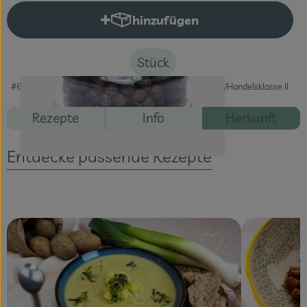
hinzufügen
Produkt zum Warenkorb hinzuf
Veranstaltungen
Blog
Stück
#60107
5,79 €
/ Stück
128,67 €
/ kg
7% MwSt
Handelsklasse II
Rezepte
Info
Herkunft
Entdecke passende Rezepte
Rezept zu Favour