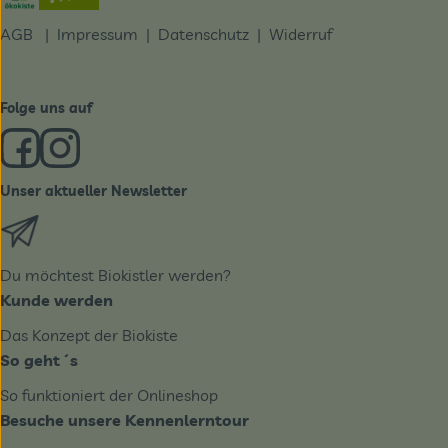
AGB
|
Impressum
|
Datenschutz |
Widerruf
Folge uns auf
Externer Link zu https://www.facebook.com/derBiobote/
Externer Link zu https://www.instagram.com/biobo
Unser aktueller Newsletter
Externer Link zu https://biobote.de/mailvorlage/newslet
Du möchtest Biokistler werden?
Kunde werden
Das Konzept der Biokiste
So geht´s
So funktioniert der Onlineshop
Besuche unsere Kennenlerntour