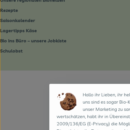
Rezepte
Saisonkalender
Lagertipps Käse
Bio ins Büro – unsere Jobkiste
Schulobst
Hallo ihr Lieben, ihr he
uns sind es sogar Bio-
unser Marketing zu sa
wertschätzen, habt ihr in Übereins
2009/136/EG (E-Privacy) die Mögli