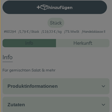
hinzufügen
Produkt zum Warenkorb hinzuf
Veranstaltungen
Blog
Stück
#60294
1,79 €
/ Stück
119,33 €
/ kg
7% MwSt
Handelsklasse II
Rezepte
Info
Herkunft
Es wurden ke
Entdecke passende Rezepte
Info
Für gemischten Salat & mehr
Produktinformationen
Zutaten