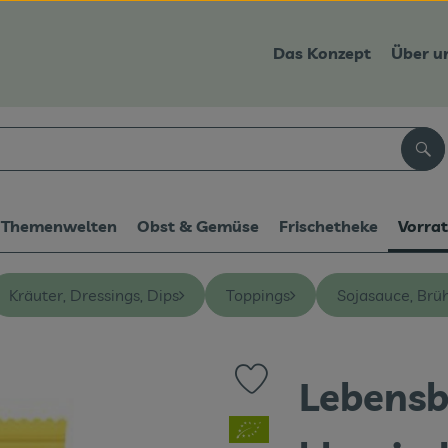
Das Konzept
Über u
Suc
Themenwelten
Obst & Gemüse
Frischetheke
Vorra
Kräuter, Dressings, Dips
Toppings
Sojasauce, Brü
Lebensb
Produkt zu Favouriten hinzufüg
, Verband: