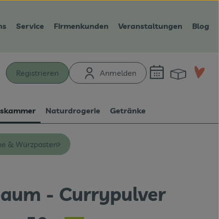
ns
Service
Firmenkunden
Veranstaltungen
Blog
Warenk
L
Registrieren
Anmelden
hen
tskammer
Naturdrogerie
Getränke
he & Würzpasten
aum - Currypulver
en