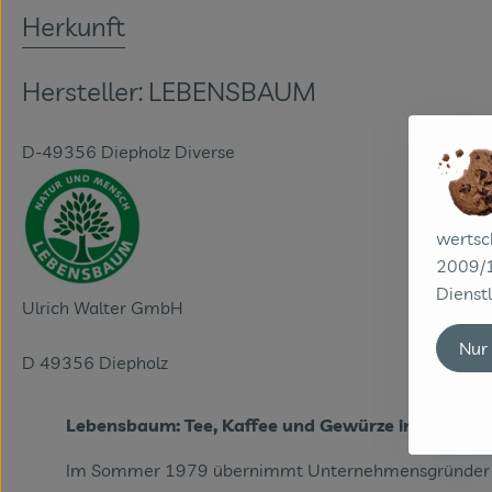
Herkunft
Hersteller: LEBENSBAUM
D-49356 Diepholz Diverse
wertsc
2009/1
Dienstl
Ulrich Walter GmbH
Nur
D 49356 Diepholz
Lebensbaum: Tee, Kaffee und Gewürze in feinster 
Im Sommer 1979 übernimmt Unternehmensgründer U