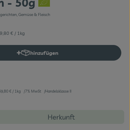
h - 50g
erichten, Gemüse & Fleisch
9,80 €
/ 1kg
hinzufügen
Produkt zum Warenkorb hinzufügen
69,80 €
/ 1kg
7% MwSt
Handelsklasse II
Herkunft