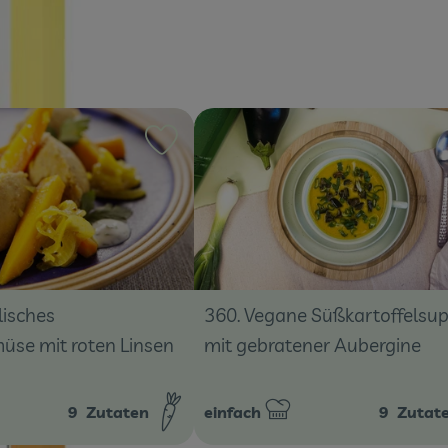
ten hinzufügen
Rezept zu Favouriten hinzufügen
lisches
360. Vegane Süßkartoffelsu
üse mit roten Linsen
mit gebratener Aubergine
9
Zutaten
einfach
9
Zutat
:
Schwierigkeit: