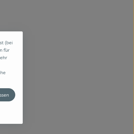
st (bei
n für
sehr
che
assen