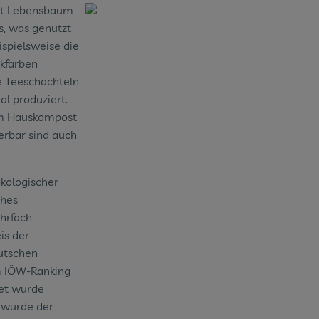
et Lebensbaum
s, was genutzt
eispielsweise die
ckfarben
le Teeschachteln
l produziert.
 im Hauskompost
erbar sind auch
kologischer
ches
hrfach
is der
utschen
m IÖW-Ranking
net wurde
 wurde der