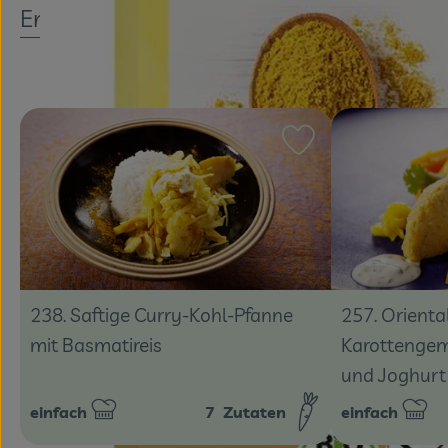
Entdecke passende Rezepte
Rezept zu Favouri
238. Saftige Curry-Kohl-Pfanne
257. Orienta
mit Basmatireis
Karottengem
und Joghurt
einfach
7
Zutaten
einfach
Schwierigkeit:
Schwierigkeit