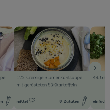
Rezept zu Favouriten hinzufügen
Rezept zu Fa
ppe
123. Cremige Blumenkohlsuppe
49. Gemü
mit gerösteten Süßkartoffeln
en
mittel
8
Zutaten
einfach
Schwierigkeit:
Schwierig