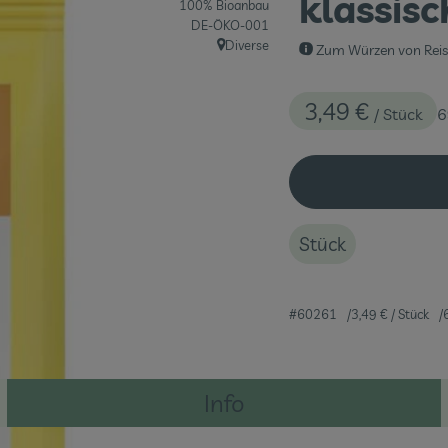
klassisc
100% Bioanbau
, Kontrollstelle:
DE-ÖKO-001
Diverse
Zum Würzen von Reisg
, Herkunft:
3,49 €
/ Stück
6
Stück
#60261
3,49 €
/ Stück
Info