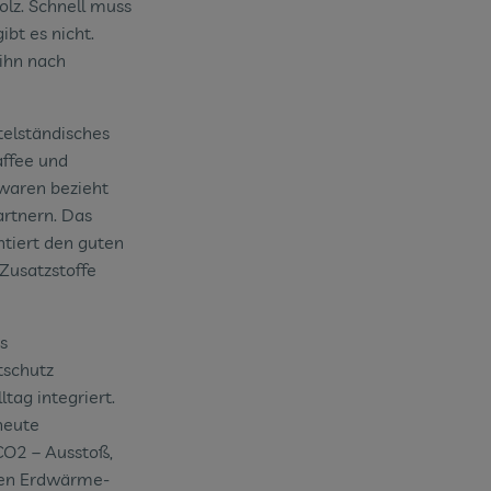
olz. Schnell muss
ibt es nicht.
 ihn nach
elständisches
affee und
hwaren bezieht
artnern. Das
ntiert den guten
Zusatzstoffe
s
schutz
tag integriert.
heute
CO2 – Ausstoß,
ten Erdwärme-