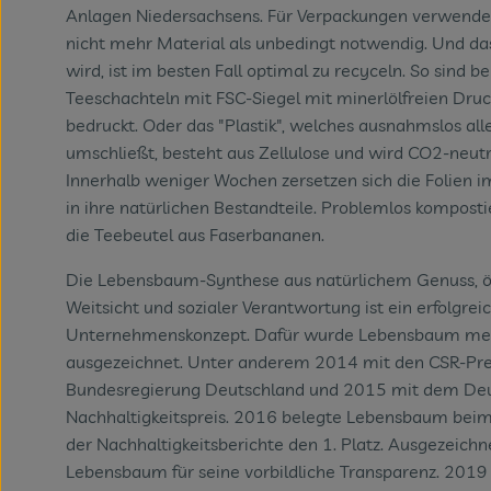
Anlagen Niedersachsens. Für Verpackungen verwend
nicht mehr Material als unbedingt notwendig. Und da
wird, ist im besten Fall optimal zu recyceln. So sind b
Teeschachteln mit FSC-Siegel mit minerlölfreien Dru
bedruckt. Oder das "Plastik", welches ausnahmslos al
umschließt, besteht aus Zellulose und wird CO2-neutra
Innerhalb weniger Wochen zersetzen sich die Folien
in ihre natürlichen Bestandteile. Problemlos komposti
die Teebeutel aus Faserbananen.
Die Lebensbaum-Synthese aus natürlichem Genuss, ö
Weitsicht und sozialer Verantwortung ist ein erfolgrei
Unternehmenskonzept. Dafür wurde Lebensbaum me
ausgezeichnet. Unter anderem 2014 mit den CSR-Pre
Bundesregierung Deutschland und 2015 mit dem De
Nachhaltigkeitspreis. 2016 belegte Lebensbaum bei
der Nachhaltigkeitsberichte den 1. Platz. Ausgezeich
Lebensbaum für seine vorbildliche Transparenz. 2019