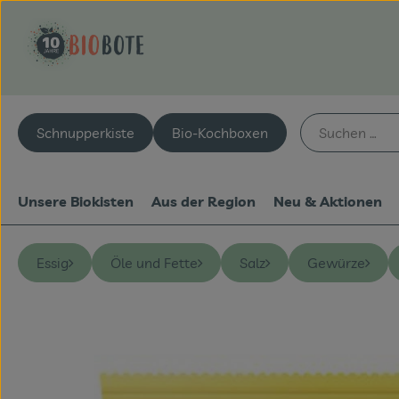
Schnupperkiste
Bio-Kochboxen
Unsere Biokisten
Aus der Region
Neu & Aktionen
Essig
Öle und Fette
Salz
Gewürze