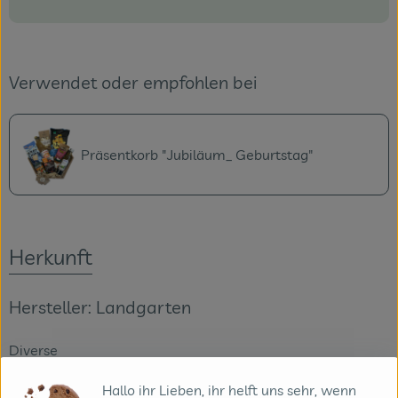
Verwendet oder empfohlen bei
Präsentkorb "Jubiläum_ Geburtstag"
Herkunft
Hersteller: Landgarten
Diverse
Hallo ihr Lieben, ihr helft uns sehr, wenn