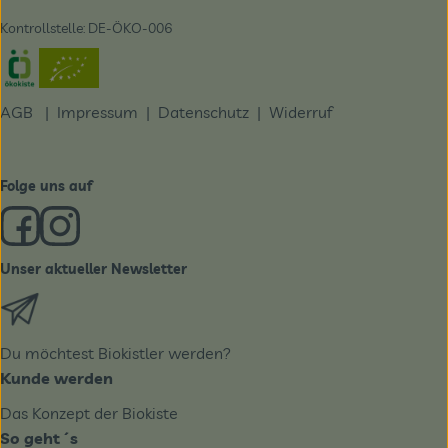
Kontrollstelle: DE-ÖKO-006
Externer Link zu https://www.oekokiste.de/
AGB
|
Impressum
|
Datenschutz |
Widerruf
Folge uns auf
Externer Link zu https://www.facebook.com/derBiobote/
Externer Link zu https://www.instagram.com/biobo
Unser aktueller Newsletter
Externer Link zu https://biobote.de/mailvorlage/newslet
Du möchtest Biokistler werden?
Kunde werden
Das Konzept der Biokiste
So geht´s