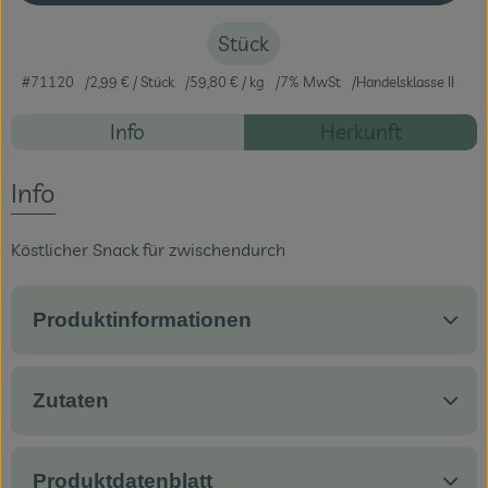
Stück
Veranstaltungen
#71120
2,99 €
/ Stück
59,80 €
/ kg
7% MwSt
Handelsklasse II
Blog
Rezepte
Info
Herkunft
Es wurden ke
Entdecke passende Rezepte
Info
Köstlicher Snack für zwischendurch
Produktinformationen
Zutaten
Produktdatenblatt