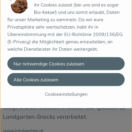
ihr Cookies zulasst (bei uns sind es sogar
Bio-Kekse!) und uns somit erlaubt, Daten
für unser Marketing zu sammeln. Da wir eure
Landgarten GmbH & Co. KG
Privatsphäre sehr wertschätzen, habt ihr in
Übereinstimmung mit der EU-Richtlinie 2009/136/EG
A 2460 Bruck / Leitha
(E-Privacy) die Möglichkeit genau einzustellen, an
Bereits seit über 30 Jahren folgt Landgarten
welche Dienstleister ihr Daten weitergebt.
seiner Leidenschaft: die Entwicklung,
Herstellung und Veredelung innovativer
Nur notwendige Cookies zulassen
Knabber-Snacks und feinster Naschereien für
Alle Cookies zulassen
Leib & Seele.
Cookieeinstellungen
Deshalb werden von uns nur sorgfältig
ausgewählte Zutaten in bester Bio-Qualität zu
Landgarten-Snacks verarbeitet.
www.landgarten.at