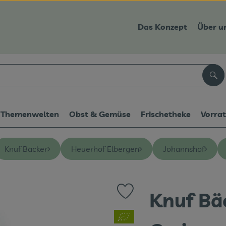
Das Konzept
Über u
Suc
Themenwelten
Obst & Gemüse
Frischetheke
Vorra
Knuf Bäcker
Heuerhof Elbergen
Johannshof
Knuf Bä
Produkt zu Favouriten hinzufüg
, Verband: