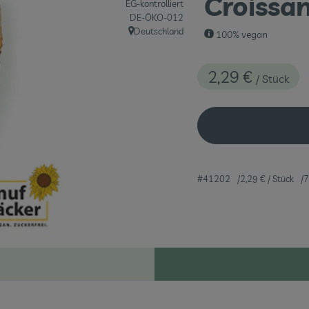
Croissa
EG-kontrolliert
, Kontrollstelle:
DE-ÖKO-012
Deutschland
100% vegan
, Herkunft:
2,29 €
/ Stück
#41202
2,29 €
/ Stück
7
Rezepte
eine passenden Rezepte gefunden.