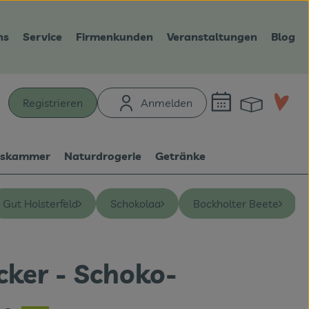
ns
Service
Firmenkunden
Veranstaltungen
Blog
Warenk
L
Registrieren
Anmelden
hen
tskammer
Naturdrogerie
Getränke
Gut Holsterfeld
Schokolaa
Bockholter Beete
cker - Schoko-
en