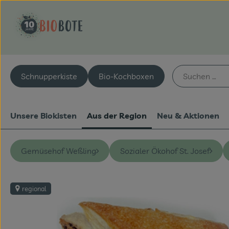
Schnupperkiste
Bio-Kochboxen
Unsere Biokisten
Aus der Region
Neu & Aktionen
Gemüsehof Weßling
Sozialer Ökohof St. Josef
regional