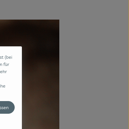
st (bei
n für
sehr
che
assen