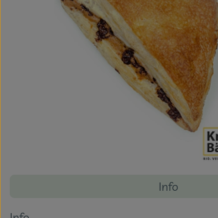
Info
Es wurden k
Entdecke passende Rezepte
Info