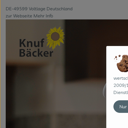
DE-49599 Voltlage Deutschland
zur Webseite
Mehr Info
wertsc
2009/1
Dienstl
Nur