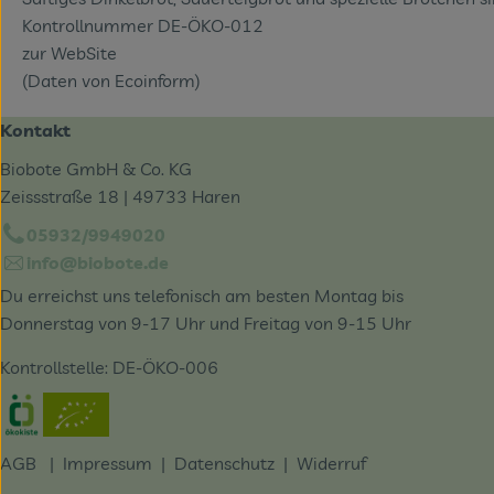
Kontrollnummer DE-ÖKO-012
zur WebSite
(Daten von Ecoinform)
Kontakt
Biobote GmbH & Co. KG
Zeissstraße 18 | 49733 Haren
05932/9949020
info@biobote.de
Du erreichst uns telefonisch am besten Montag bis
Donnerstag von 9-17 Uhr und Freitag von 9-15 Uhr
Kontrollstelle: DE-ÖKO-006
Externer Link zu https://www.oekokiste.de/
AGB
|
Impressum
|
Datenschutz |
Widerruf