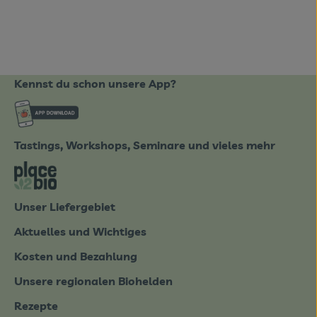
Kennst du schon unsere App?
ote_de/
Externer Link zu https://www.biobote-emsland
Tastings, Workshops, Seminare und vieles mehr
tter-0826.html
Externer Link zu https://place2bio.de/
Unser Liefergebiet
Aktuelles und Wichtiges
Kosten und Bezahlung
Unsere regionalen Biohelden
Rezepte