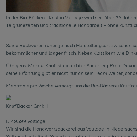
In der Bio-Bäckerei Knuf in Voltlage wird seit über 25 Jahr
Teigruhezeiten und traditionelle Handarbeit – ohne künstli
Seine Backwaren ruhen je nach Herstellungsart zwischen se
bekömmlicher und länger frisch. Neben Klassikern wie Dink
Übrigens: Markus Knuf ist ein echter Sauerteig-Profi. Dav
seine Erfahrung gibt er nicht nur an sein Team weiter, sond
Mehrmals pro Woche versorgt uns die Bio-Bäckerei Knuf mit
Knuf Bäcker GmbH
D 49599 Voltlage
Wir sind die Handwerksbäckerei aus Voltlage in Niedersachs
Saftiges Dinkelbrot, Sauerteigbrot und spezielle Brötchen s