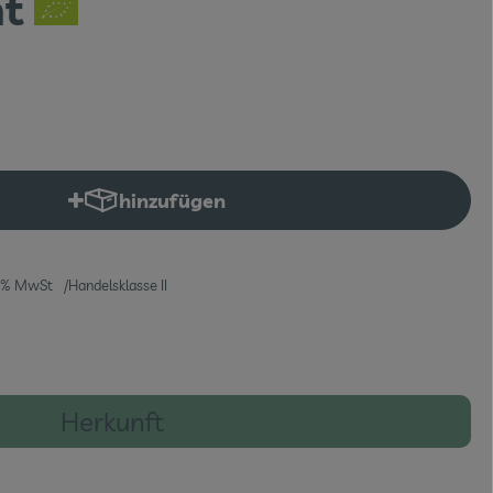
nt
hinzufügen
Produkt zum Warenkorb hinzufügen
% MwSt
Handelsklasse II
Herkunft