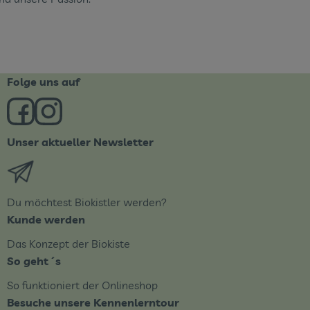
Folge uns auf
Externer Link zu https://www.facebook.com/derBiobote/
Externer Link zu https://www.instagram.com/biob
Unser aktueller Newsletter
Externer Link zu https://biobote.de/mailvorlage/newsle
Du möchtest Biokistler werden?
Kunde werden
Das Konzept der Biokiste
So geht´s
So funktioniert der Onlineshop
Besuche unsere Kennenlerntour