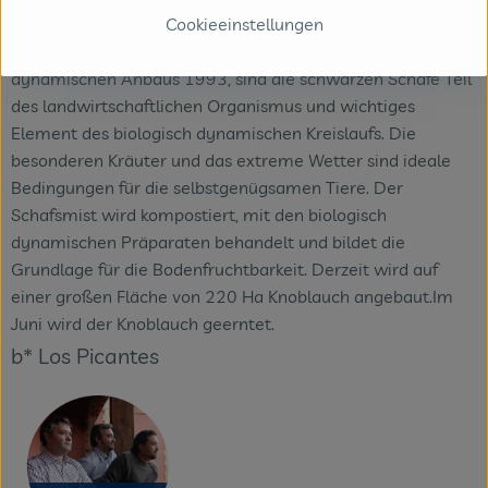
Cookieeinstellungen
Trüffel. Weideland für die Schafhaltung runden die
Betriebsflächen ab. Seit Beginn des biologisch
dynamischen Anbaus 1993, sind die schwarzen Schafe Teil
des landwirtschaftlichen Organismus und wichtiges
Element des biologisch dynamischen Kreislaufs. Die
besonderen Kräuter und das extreme Wetter sind ideale
Bedingungen für die selbstgenügsamen Tiere. Der
Schafsmist wird kompostiert, mit den biologisch
dynamischen Präparaten behandelt und bildet die
Grundlage für die Bodenfruchtbarkeit. Derzeit wird auf
einer großen Fläche von 220 Ha Knoblauch angebaut.Im
Juni wird der Knoblauch geerntet.
b* Los Picantes