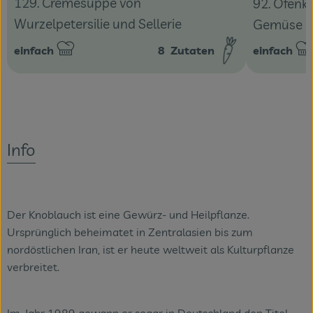
129. Cremesuppe von
92. Ofenk
Wurzelpetersilie und Sellerie
Gemüse u
einfach
8
Zutaten
einfach
Schwierigkeit:
Schwierigke
Info
Der Knoblauch ist eine Gewürz- und Heilpflanze.
Ursprünglich beheimatet in Zentralasien bis zum
nordöstlichen Iran, ist er heute weltweit als Kulturpflanze
verbreitet.
Im Jahr 1989 gewann er sogar in Deutschland den Titel