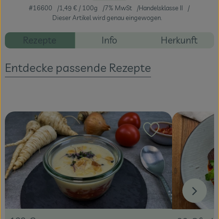
#16600
1,49 €
/ 100g
7% MwSt
Handelsklasse II
Dieser Artikel wird genau eingewogen.
Veranstaltungen
Rezepte
Info
Herkunft
Blog
Entdecke passende Rezepte
Rezept zu Favour