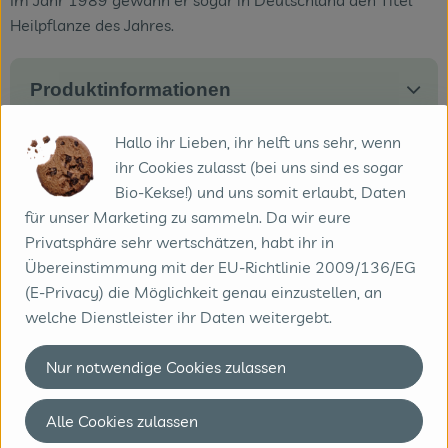
Heilpflanze des Jahres.
Produktinformationen
Hallo ihr Lieben, ihr helft uns sehr, wenn
ihr Cookies zulasst (bei uns sind es sogar
Herkunft
Bio-Kekse!) und uns somit erlaubt, Daten
für unser Marketing zu sammeln. Da wir eure
Privatsphäre sehr wertschätzen, habt ihr in
Hersteller: los picantes
Übereinstimmung mit der EU-Richtlinie 2009/136/EG
(E-Privacy) die Möglichkeit genau einzustellen, an
Spanien
welche Dienstleister ihr Daten weitergebt.
Die traditionelle familiengeführte Finca Entresendas liegt
in Carrascosa de Haro, einer kleinen Stadt in der Provinz
Nur notwendige Cookies zulassen
Cuenca. Der Demeter-Zertifizierte landwirtschaftliche
Betrieb bildet ein eigenständiges biologisch-dynamisches
Ökosystem. Neben den Weinbergen werden auch Gerste
Alle Cookies zulassen
und Hafer angebaut. Eine Besonderheit sind die Eichen-