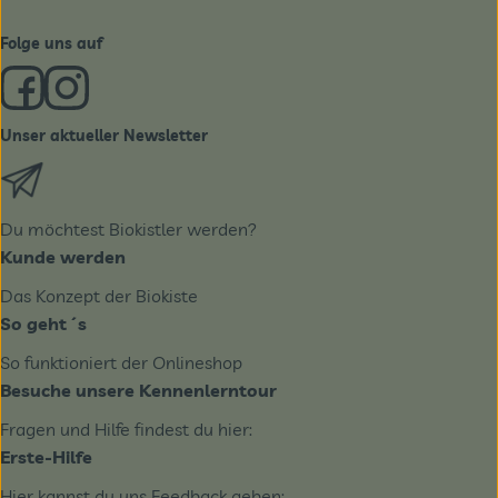
Folge uns auf
Externer Link zu https://www.facebook.com/derBiobote/
Externer Link zu https://www.instagram.com/biobo
Unser aktueller Newsletter
Externer Link zu https://biobote.de/mailvorlage/newslet
Du möchtest Biokistler werden?
Kunde werden
Das Konzept der Biokiste
So geht´s
So funktioniert der Onlineshop
Besuche unsere Kennenlerntour
Fragen und Hilfe findest du hier:
Erste-Hilfe
Hier kannst du uns Feedback geben: