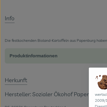
Info
Die festkochenden Bioland-Kartoffeln aus Papenburg haben ei
Produktinformationen
Herkunft
Hersteller: Sozialer Ökohof Papenburg
wertsc
2009/1
Dienstl