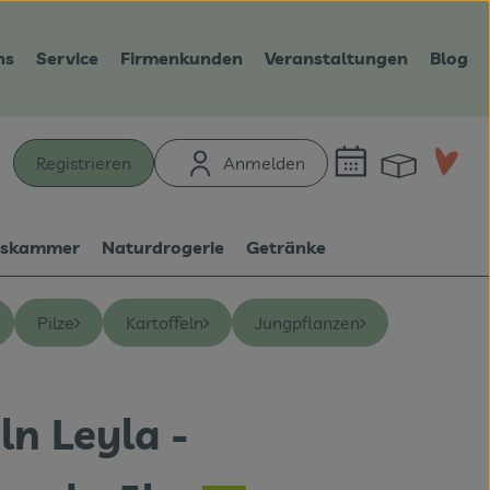
ns
Service
Firmenkunden
Veranstaltungen
Blog
Warenk
L
Registrieren
Anmelden
hen
tskammer
Naturdrogerie
Getränke
Pilze
Kartoffeln
Jungpflanzen
ln Leyla -
n