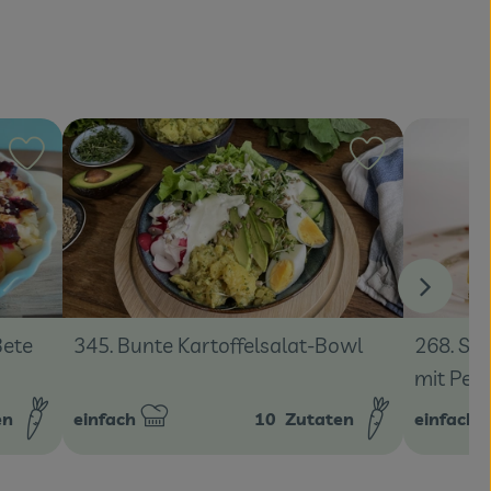
Rezept zu Favouriten hinzufügen
Rezept zu Fa
268. Spa
Bete
345. Bunte Kartoffelsalat-Bowl
mit Pete
en
einfach
10
Zutaten
einfach
Schwierigkeit:
Schwierig