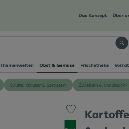
Das Konzept
Über u
Suc
Themenwelten
Obst & Gemüse
Frischetheke
Vorra
Salate, Kräuter & Sprossen
Zwiebeln & Knoblauch
Kartoffe
Produkt zu Favouriten hinzufüge
, Verband: