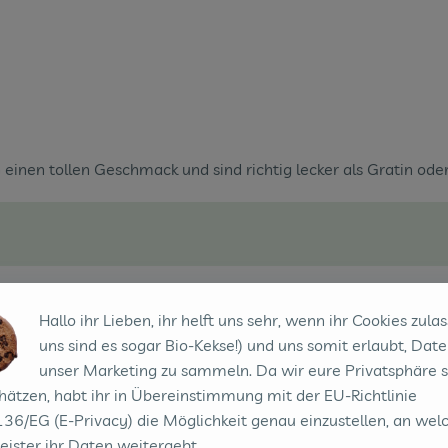
nen tollen Geschmack und sind richtig lecker als Gratin oder Sa
Hallo ihr Lieben, ihr helft uns sehr, wenn ihr Cookies zulas
uns sind es sogar Bio-Kekse!) und uns somit erlaubt, Date
unser Marketing zu sammeln. Da wir eure Privatsphäre 
hätzen, habt ihr in Übereinstimmung mit der EU-Richtlinie
36/EG (E-Privacy) die Möglichkeit genau einzustellen, an wel
eister ihr Daten weitergebt.