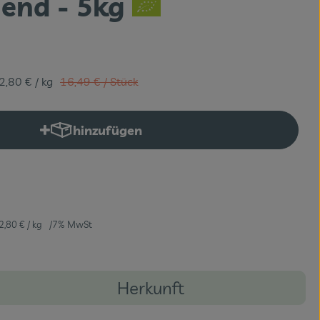
hend - 5kg
Alter Preis:
2,80 €
/ kg
16,49 €
/ Stück
hinzufügen
Produkt zum Warenkorb hinzufügen
2,80 €
/ kg
7% MwSt
Herkunft