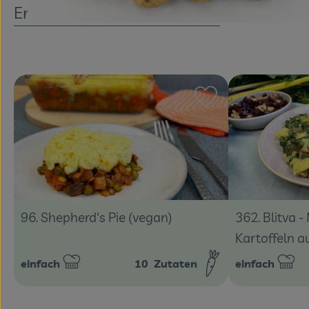
Entdecke passende Rezepte
Rezept zu Favouri
362. Blitva 
96. Shepherd's Pie (vegan)
Kartoffeln a
einfach
10
Zutaten
einfach
Schwierigkeit:
Schwierigkeit