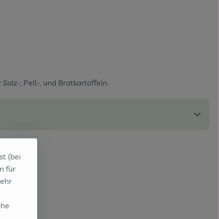
lz-, Pell-, und Bratkartoffeln.
st (bei
n für
sehr
che