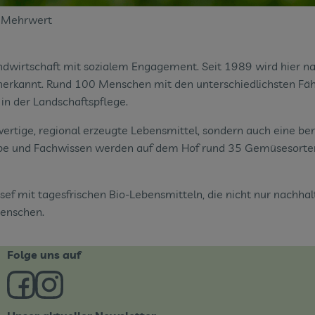
em Mehrwert
ndwirtschaft mit sozialem Engagement. Seit 1989 wird hier na
rkannt. Rund 100 Menschen mit den unterschiedlichsten Fähigk
in der Landschaftspflege.
wertige, regional erzeugte Lebensmittel, sondern auch eine b
abe und Fachwissen werden auf dem Hof rund 35 Gemüsesorten
f mit tagesfrischen Bio-Lebensmitteln, die nicht nur nachhalti
Menschen.
Folge uns auf
Externer Link zu https://www.facebook.com/derBiobote/
Externer Link zu https://www.instagram.com/biob