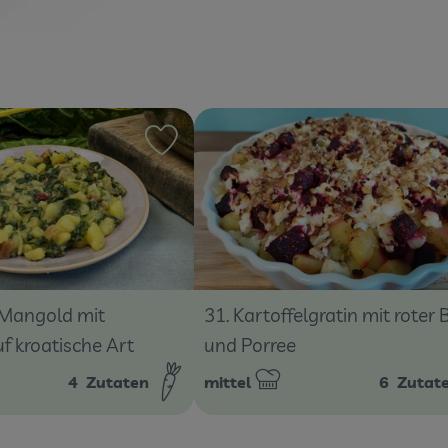
ten hinzufügen
Rezept zu Favouriten hinzufügen
- Mangold mit
31. Kartoffelgratin mit roter 
uf kroatische Art
und Porree
4
Zutaten
mittel
6
Zutat
:
Schwierigkeit: