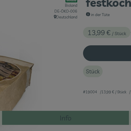
festkoc
Bioland
, Kontrollstelle:
DE-ÖKO-006
in der Tüte
Deutschland
, Herkunft:
13,99 €
/ Stück
Stück
#19004
13,99 €
/ Stück
Info