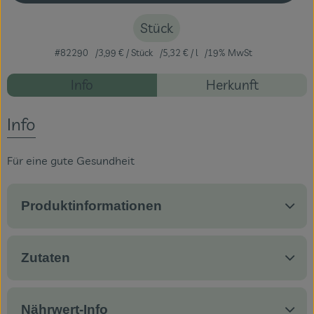
Stück
Veranstaltungen
#82290
3,99 €
/ Stück
5,32 €
/ l
19% MwSt
Blog
Rezepte
Info
Herkunft
Es wurden ke
Entdecke passende Rezepte
Info
Für eine gute Gesundheit
Produktinformationen
Zutaten
Nährwert-Info