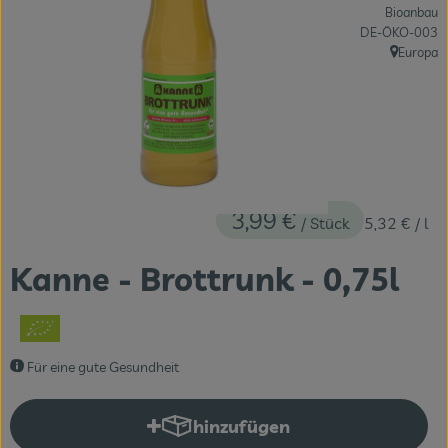
Bioanbau
Themenwelten
, Kontrollstelle:
DE-ÖKO-003
Europa
Obst & Gemüse
, Herkunft:
Frischetheke
Vorratskammer
Naturdrogerie
3,99 €
/ Stück
5,32 €
/ l
Getränke
Kanne - Brottrunk - 0,75l
Das Konzept
Über uns
Für eine gute Gesundheit
Service
hinzufügen
Produkt zum Warenkorb hinzuf
Firmenkunden