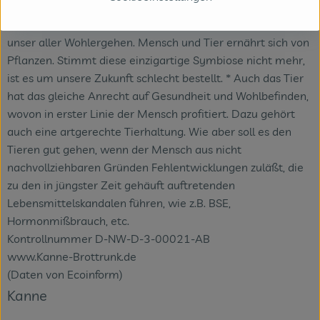
verbessern und sie dadurch auch künftigen Generationen
zu erhalten. * Eine intakte Pflanzenwelt ist die Basis für
unser aller Wohlergehen. Mensch und Tier ernährt sich von
Pflanzen. Stimmt diese einzigartige Symbiose nicht mehr,
ist es um unsere Zukunft schlecht bestellt. * Auch das Tier
hat das gleiche Anrecht auf Gesundheit und Wohlbefinden,
wovon in erster Linie der Mensch profitiert. Dazu gehört
auch eine artgerechte Tierhaltung. Wie aber soll es den
Tieren gut gehen, wenn der Mensch aus nicht
nachvollziehbaren Gründen Fehlentwicklungen zuläßt, die
zu den in jüngster Zeit gehäuft auftretenden
Lebensmittelskandalen führen, wie z.B. BSE,
Hormonmißbrauch, etc.
Kontrollnummer D-NW-D-3-00021-AB
www.Kanne-Brottrunk.de
(Daten von Ecoinform)
Kanne