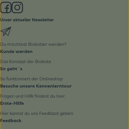
Externer Link zu https://www.facebook.com/derBiobote/
Externer Link zu https://www.instagram.com/biobo
Unser aktueller Newsletter
Externer Link zu https://biobote.de/mailvorlage/newslet
Du möchtest Biokistler werden?
Kunde werden
Das Konzept der Biokiste
So geht´s
So funktioniert der Onlineshop
Besuche unsere Kennenlerntour
Fragen und Hilfe findest du hier:
Erste-Hilfe
Hier kannst du uns Feedback geben:
Feedback