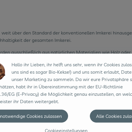
ie weit über den Standard der konventionellen Imkerei hinausge
hhaltigkeit der gesamten Imkerei.
en ausschließlich aus natürlichen Materialien wie Holz oder S
nab von intensiv bewirtschafteten Flächen, um Pestizidbelastun
Hallo ihr Lieben, ihr helft uns sehr, wenn ihr Cookies zulas
n besonders schonend mit ihren Völkern. Das bedeutet unter 
uns sind es sogar Bio-Kekse!) und uns somit erlaubt, Date
r versorgt werden.
unser Marketing zu sammeln. Da wir eure Privatsphäre 
hätzen, habt ihr in Übereinstimmung mit der EU-Richtlinie
tt auf chemisch-synthetische Mittel zur Krankheitsbehandlung 
36/EG (E-Privacy) die Möglichkeit genau einzustellen, an wel
eister ihr Daten weitergebt.
enen als Grundlage für ihre Waben verwenden, muss frei von R
 notwendige Cookies zulassen
Alle Cookies zul
urbelassenheit zu gewährleisten.
Cookieeinstellungen