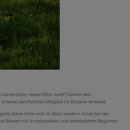
en Generation. Heute führt Josef Dühnen den
Imkerei zertifiziertes Mitglied im Bioland-Verband.
innt dabei nicht erst im Glas, sondern schon bei der
ine Bienen nur in naturnahen und unbelasteten Regionen