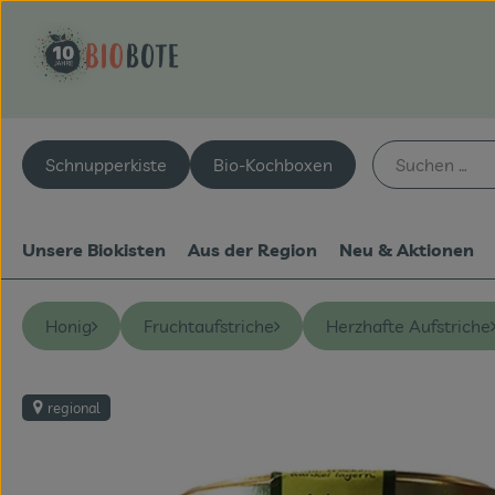
Schnupperkiste
Bio-Kochboxen
Unsere Biokisten
Aus der Region
Neu & Aktionen
Honig
Fruchtaufstriche
Herzhafte Aufstriche
regional