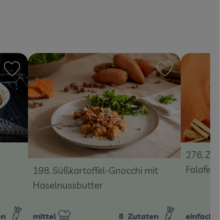
Rezept zu Favouriten hinzufügen
Rezept zu Fa
276. Zim
Falafel
198. Süßkartoffel-Gnocchi mit
Haselnussbutter
en
mittel
8
Zutaten
einfach