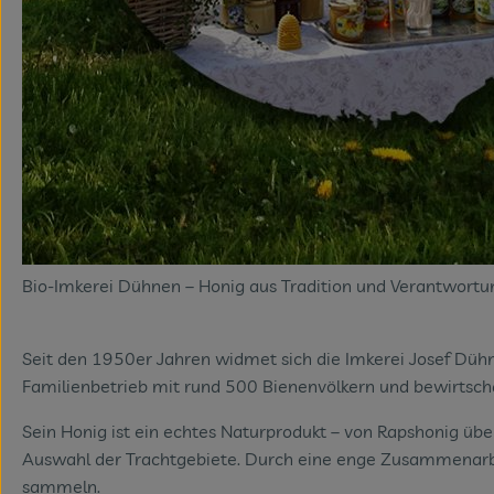
Bio-Imkerei Dühnen – Honig aus Tradition und Verantwortu
Seit den 1950er Jahren widmet sich die Imkerei Josef Dühn
Familienbetrieb mit rund 500 Bienenvölkern und bewirtschaft
Sein Honig ist ein echtes Naturprodukt – von Rapshonig über
Auswahl der Trachtgebiete. Durch eine enge Zusammenarbeit
sammeln.