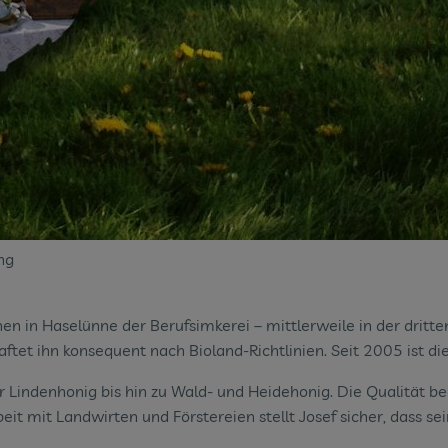
ng
en in Haselünne der Berufsimkerei – mittlerweile in der dritt
et ihn konsequent nach Bioland-Richtlinien. Seit 2005 ist die 
 Lindenhonig bis hin zu Wald- und Heidehonig. Die Qualität beg
 mit Landwirten und Förstereien stellt Josef sicher, dass se