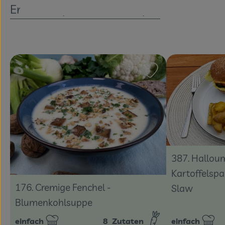
Entdecke passende Rezepte
Rezept zu Favouri
387. Halloum
Kartoffelspa
176. Cremige Fenchel -
Slaw
Blumenkohlsuppe
einfach
8
Zutaten
einfach