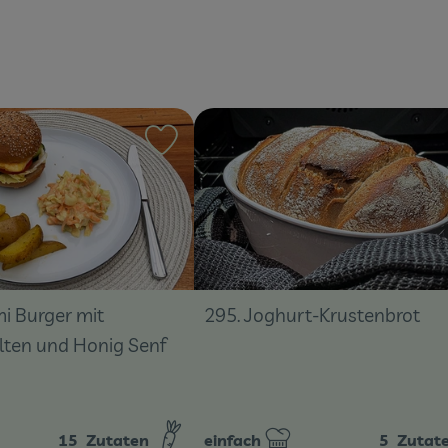
ten hinzufügen
Rezept zu Favouriten hinzufügen
i Burger mit
295. Joghurt-Krustenbrot
lten und Honig Senf
15
Zutaten
einfach
5
Zutat