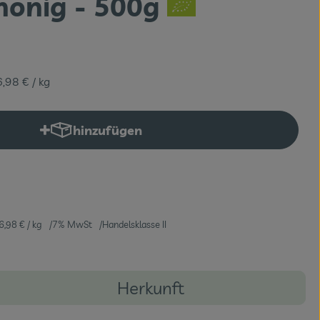
honig - 500g
6,98 €
/ kg
hinzufügen
Produkt zum Warenkorb hinzufügen
6,98 €
/ kg
7% MwSt
Handelsklasse II
Herkunft