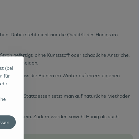
hen. Dabei steht nicht nur die Qualität des Honigs im
troh gefertigt, ohne Kunststoff oder schädliche Anstriche.
gen zu vermeiden.
st (bei
anderem, dass die Bienen im Winter auf ihrem eigenen
n für
sehr
verzichtet. Stattdessen setzt man auf natürliche Methoden
che
ückständen sein. Zudem werden sowohl Honig als auch
assen