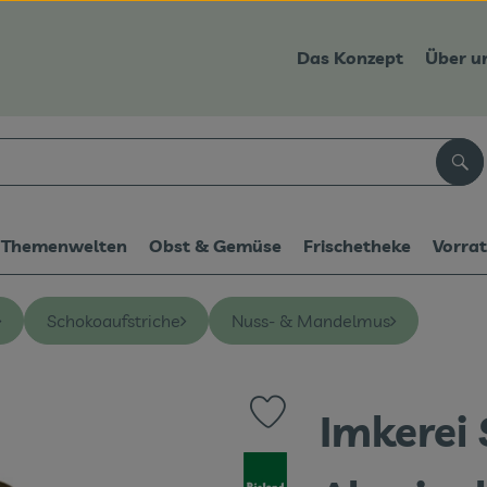
Das Konzept
Über u
Suc
Themenwelten
Obst & Gemüse
Frischetheke
Vorra
Schokoaufstriche
Nuss- & Mandelmus
Imkerei
Produkt zu Favouriten hinzufüge
, Verband: