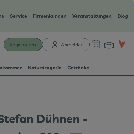
ns
Service
Firmenkunden
Veranstaltungen
Blog
Warenk
L
Registrieren
Anmelden
hen
tskammer
Naturdrogerie
Getränke
 Stefan Dühnen -
n