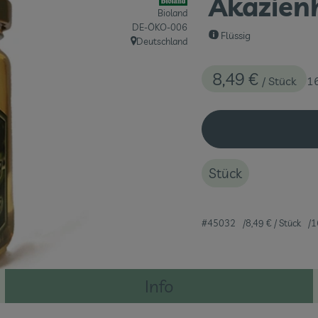
Akazien
Bioland
, Kontrollstelle:
DE-ÖKO-006
Flüssig
Deutschland
, Herkunft:
8,49 €
/ Stück
1
Stück
#45032
8,49 €
/ Stück
1
Info