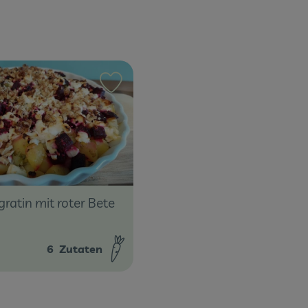
ten hinzufügen
Rezept zu Favouriten hinzufügen
gratin mit roter Bete
6
Zutaten
: