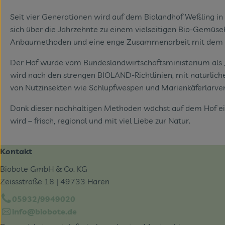
Seit vier Generationen wird auf dem Biolandhof Weßling i
sich über die Jahrzehnte zu einem vielseitigen Bio-Gemüse
Anbaumethoden und eine enge Zusammenarbeit mit dem Biob
Der Hof wurde vom Bundeslandwirtschaftsministerium als „
wird nach den strengen BIOLAND-Richtlinien, mit natürlic
von Nutzinsekten wie Schlupfwespen und Marienkäferlarven 
Dank dieser nachhaltigen Methoden wächst auf dem Hof eine
wird – frisch, regional und mit viel Liebe zur Natur.
Kontakt
Biobote GmbH & Co. KG
Zeissstraße 18 | 49733 Haren
05932/9949020
info@biobote.de