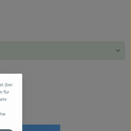
st (bei
n für
sehr
che