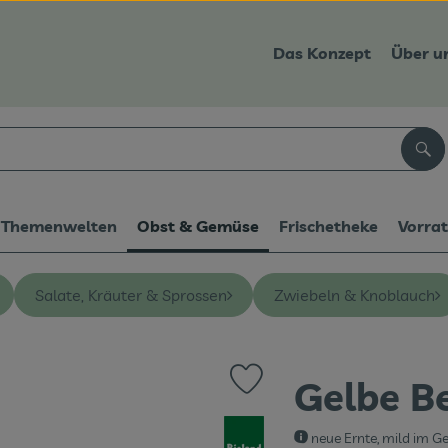
Das Konzept
Über u
Suc
Themenwelten
Obst & Gemüse
Frischetheke
Vorra
Salate, Kräuter & Sprossen
Zwiebeln & Knoblauch
Gelbe B
Produkt zu Favouriten hinzufüge
, Verband:
neue Ernte, mild im Ge