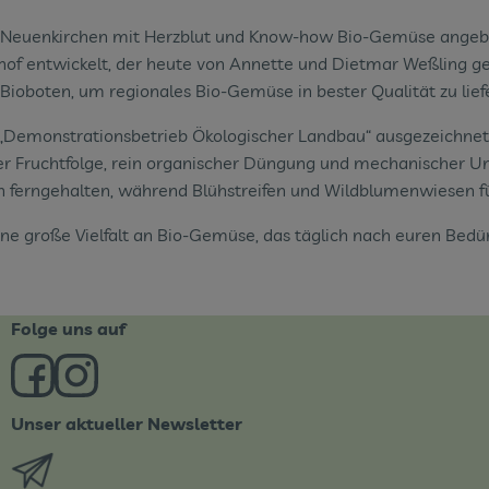
n Neuenkirchen mit Herzblut und Know-how Bio-Gemüse angebau
hof entwickelt, der heute von Annette und Dietmar Weßling g
oten, um regionales Bio-Gemüse in bester Qualität zu liefe
Demonstrationsbetrieb Ökologischer Landbau“ ausgezeichnet 
her Fruchtfolge, rein organischer Düngung und mechanischer 
ferngehalten, während Blühstreifen und Wildblumenwiesen für 
 große Vielfalt an Bio-Gemüse, das täglich nach euren Bedürf
Folge uns auf
Externer Link zu https://www.facebook.com/derBiobote/
Externer Link zu https://www.instagram.com/biob
Unser aktueller Newsletter
Externer Link zu https://biobote.de/mailvorlage/newsle