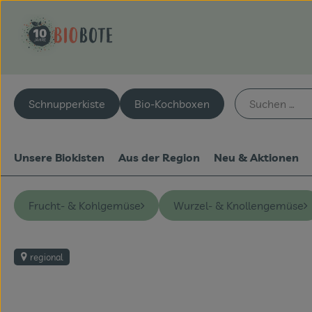
Schnupperkiste
Bio-Kochboxen
Unsere Biokisten
Aus der Region
Neu & Aktionen
Frucht- & Kohlgemüse
Wurzel- & Knollengemüse
regional