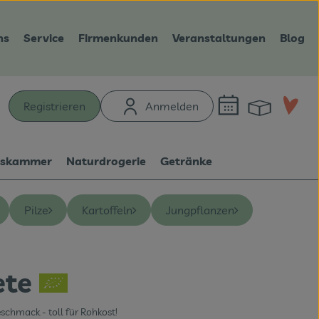
ns
Service
Firmenkunden
Veranstaltungen
Blog
Warenk
L
Registrieren
Anmelden
hen
tskammer
Naturdrogerie
Getränke
Pilze
Kartoffeln
Jungpflanzen
ete
n
schmack - toll für Rohkost!