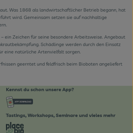
t. Was 1868 als landwirtschaftlicher Betrieb begann, hat
eführt wird. Gemeinsam setzen sie auf nachhaltige
rn.
– ein Zeichen für seine besondere Arbeitsweise. Angebaut
Unkrautbekämpfung. Schädlinge werden durch den Einsatz
eine natürliche Artenvielfalt sorgen.
nissen geerntet und feldfrisch beim Bioboten angeliefert
Kennst du schon unsere App?
ote_de/
Externer Link zu https://www.biobote-emsland
Tastings, Workshops, Seminare und vieles mehr
tter-0826.html
Externer Link zu https://place2bio.de/