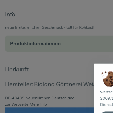
Info
neue Ernte, mild im Geschmack - toll für Rohkost!
Produktinformationen
Herkunft
Hersteller: Bioland Gärtnerei Weßling
wertsc
DE-48485 Neuenkirchen Deutschland
2009/1
zur Webseite
Mehr Info
Dienstl