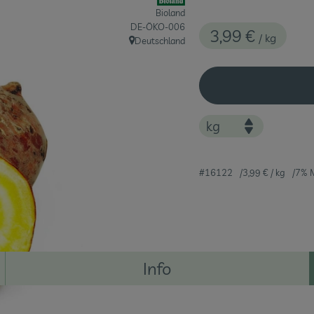
Bioland
, Kontrollstelle:
DE-ÖKO-006
3,99 €
/ kg
Deutschland
, Herkunft:
#16122
3,99 €
/ kg
7% 
Info