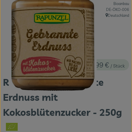
Bioanbau
Themenwelten
, Kontrollstelle:
DE-ÖKO-006
Deutschland
Obst & Gemüse
, Herkunft:
Frischetheke
Vorratskammer
Naturdrogerie
4,99 €
/ Stück
Getränke
Rapunzel - Gebrannte
Das Konzept
Erdnuss mit
Über uns
Kokosblütenzucker - 250g
Service
Firmenkunden