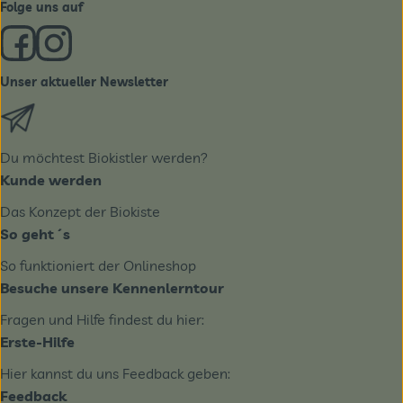
Folge uns auf
Externer Link zu https://www.facebook.com/derBiobote/
Externer Link zu https://www.instagram.com/biobo
Unser aktueller Newsletter
Externer Link zu https://biobote.de/mailvorlage/newslet
Du möchtest Biokistler werden?
Kunde werden
Das Konzept der Biokiste
So geht´s
So funktioniert der Onlineshop
Besuche unsere Kennenlerntour
Fragen und Hilfe findest du hier:
Erste-Hilfe
Hier kannst du uns Feedback geben:
Feedback