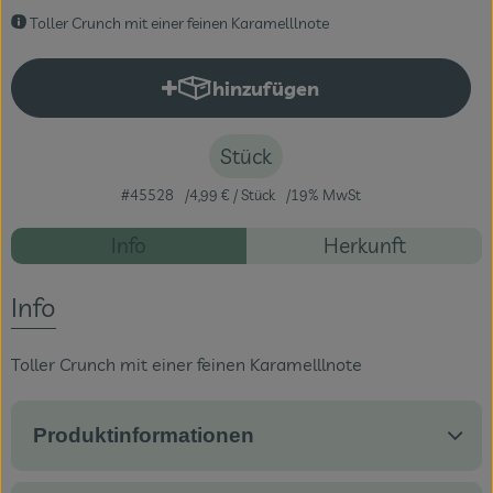
Toller Crunch mit einer feinen Karamelllnote
Veranstaltungen
hinzufügen
Blog
Produkt zum Warenkorb hinzuf
Stück
#45528
4,99 €
/ Stück
19% MwSt
Rezepte
Info
Herkunft
Es wurden ke
Entdecke passende Rezepte
Info
Toller Crunch mit einer feinen Karamelllnote
Produktinformationen