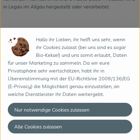
in Legau im Allgäu hergestellt oder verarbeitet.
Produkte in bester Bio-Qualität
Hallo ihr Lieben, ihr helft uns sehr, wenn
Produktqualität steht bei Rapunzel an erster Stelle. Das
ihr Cookies zulasst (bei uns sind es sogar
Qualitätssicherungs-Team nimmt daher eine
Bio-Kekse!) und uns somit erlaubt, Daten
Schlüsselposition im Unternehmen ein. Die Kontrollen der
für unser Marketing zu sammeln. Da wir eure
Rohstoffe beginnen bereits auf dem Feld. Bei
Privatsphäre sehr wertschätzen, habt ihr in
Wareneingang werden alle Rohstoffe und Produkte
Übereinstimmung mit der EU-Richtlinie 2009/136/EG
beprobt. Zusätzlich werden sie durch anerkannte externe
(E-Privacy) die Möglichkeit genau einzustellen, an
Labors unabhängig analysiert.
welche Dienstleister ihr Daten weitergebt.
Wie schon zu Beginn liegen Rapunzel auch heute die
Nur notwendige Cookies zulassen
persönlichen Kontakte zu den Lieferanten und langfristige
Partnerschaften besonders am Herzen. Besuche vor Ort,
Alle Cookies zulassen
Beratung durch eigene Agrar-Ingenieure und der rege
Austausch miteinander sichern die einwandfreie Qualität