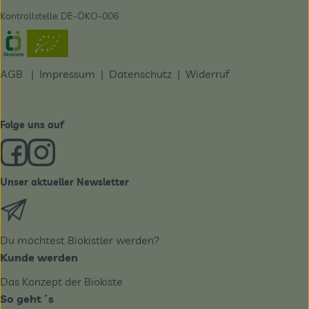
Kontrollstelle: DE-ÖKO-006
Externer Link zu https://www.oekokiste.de/
AGB
|
Impressum
|
Datenschutz |
Widerruf
Folge uns auf
Externer Link zu https://www.facebook.com/derBiobote/
Externer Link zu https://www.instagram.com/biobo
Unser aktueller Newsletter
Externer Link zu https://biobote.de/mailvorlage/newslet
Du möchtest Biokistler werden?
Kunde werden
Das Konzept der Biokiste
So geht´s