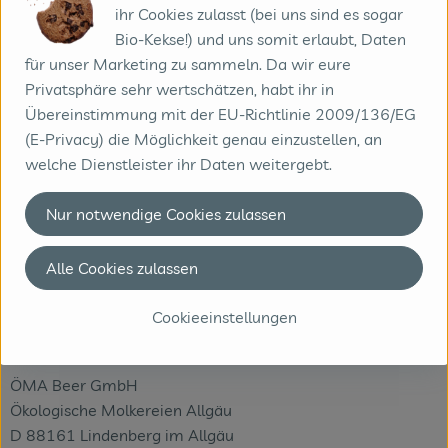
Nährwert-Info
ihr Cookies zulasst (bei uns sind es sogar
Bio-Kekse!) und uns somit erlaubt, Daten
für unser Marketing zu sammeln. Da wir eure
Produktdatenblatt
Privatsphäre sehr wertschätzen, habt ihr in
Übereinstimmung mit der EU-Richtlinie 2009/136/EG
(E-Privacy) die Möglichkeit genau einzustellen, an
welche Dienstleister ihr Daten weitergebt.
Herkunft
Nur notwendige Cookies zulassen
Hersteller: ÖMA
Alle Cookies zulassen
D-88161 Lindenberg Diverse
Cookieeinstellungen
ÖMA Beer GmbH
Ökologische Molkereien Allgäu
D 88161 Lindenberg im Allgäu