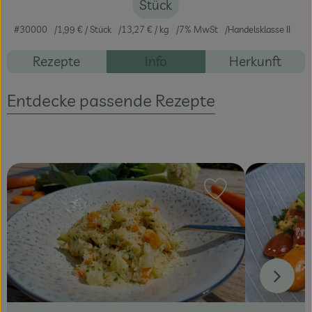
Stück
Veranstaltungen
#30000
1,99 €
/ Stück
13,27 €
/ kg
7% MwSt
Handelsklasse II
Blog
Rezepte
Info
Herkunft
Entdecke passende Rezepte
Rezept zu Favour