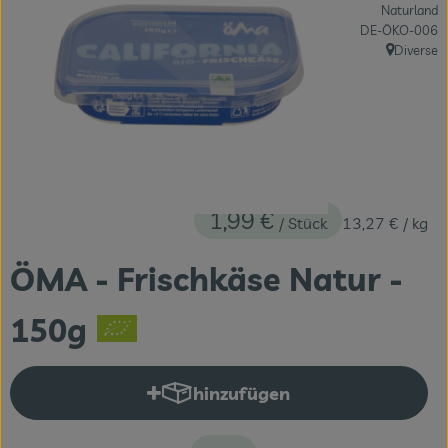
Naturland
Themenwelten
, Kontrollstelle:
DE-ÖKO-006
Diverse
, Herkunft:
Obst & Gemüse
Frischetheke
Vorratskammer
Naturdrogerie
1,99 €
/ Stück
13,27 €
/ kg
Getränke
ÖMA - Frischkäse Natur -
Das Konzept
150g
Über uns
hinzufügen
Service
Produkt zum Warenkorb hinzuf
Firmenkunden