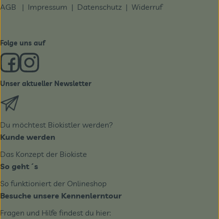
AGB
|
Impressum
|
Datenschutz |
Widerruf
Folge uns auf
Externer Link zu https://www.facebook.com/derBiobote/
Externer Link zu https://www.instagram.com/biobo
Unser aktueller Newsletter
Externer Link zu https://biobote.de/mailvorlage/newslet
Du möchtest Biokistler werden?
Kunde werden
Das Konzept der Biokiste
So geht´s
So funktioniert der Onlineshop
Besuche unsere Kennenlerntour
Fragen und Hilfe findest du hier: