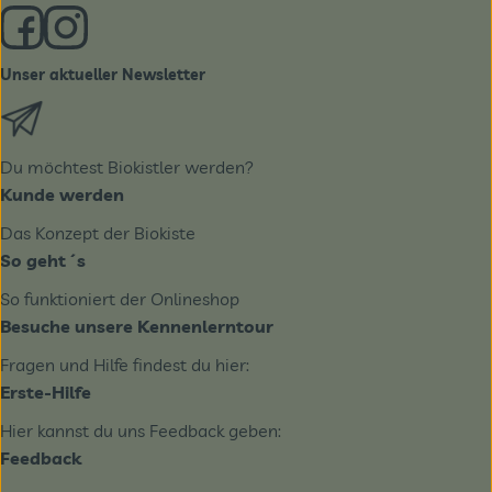
Externer Link zu https://www.facebook.com/derBiobote/
Externer Link zu https://www.instagram.com/biobo
Unser aktueller Newsletter
Externer Link zu https://biobote.de/mailvorlage/newslet
Du möchtest Biokistler werden?
Kunde werden
Das Konzept der Biokiste
So geht´s
So funktioniert der Onlineshop
Besuche unsere Kennenlerntour
Fragen und Hilfe findest du hier:
Erste-Hilfe
Hier kannst du uns Feedback geben:
Feedback