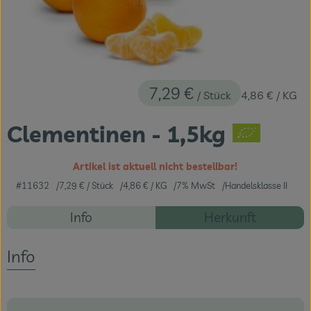
Themenwelten
Obst & Gemüse
Frischetheke
7,29 €
/ Stück
4,86 €
/ KG
Vorratskammer
Clementinen - 1,5kg
Naturdrogerie
Getränke
Artikel ist aktuell nicht bestellbar!
#11632
7,29 €
/ Stück
4,86 €
/ KG
7% MwSt
Handelsklasse II
Rezepte
Info
Herkunft
Das Konzept
Es wurden ke
Entdecke passende Rezepte
Über uns
Info
Service
Firmenkunden