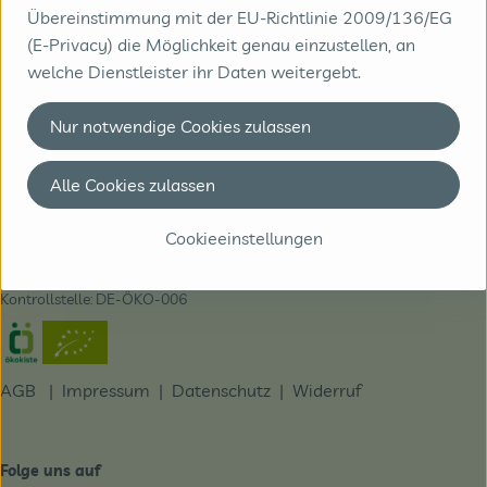
Übereinstimmung mit der EU-Richtlinie 2009/136/EG
(E-Privacy) die Möglichkeit genau einzustellen, an
Kontakt
welche Dienstleister ihr Daten weitergebt.
Biobote GmbH & Co. KG
Nur notwendige Cookies zulassen
Zeissstraße 18 | 49733 Haren
05932/9949020
Alle Cookies zulassen
info@biobote.de
Du erreichst uns telefonisch am besten Montag bis
Cookieeinstellungen
Donnerstag von 9-17 Uhr und Freitag von 9-15 Uhr
Kontrollstelle: DE-ÖKO-006
Externer Link zu https://www.oekokiste.de/
AGB
|
Impressum
|
Datenschutz |
Widerruf
Folge uns auf