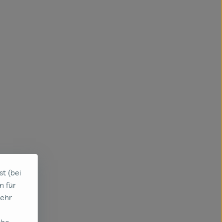
st (bei
n für
sehr