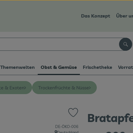
Das Konzept
Über u
Suc
Themenwelten
Obst & Gemüse
Frischetheke
Vorra
te & Exoten
Trockenfrüchte & Nüsse
Bratapfe
Produkt zu Favouriten hinzufüge
, Kontrollstelle:
DE-ÖKO-006
Deutschland