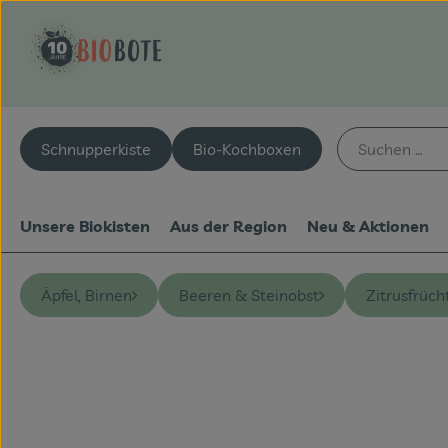
Schnupperkiste
Bio-Kochboxen
Unsere Biokisten
Aus der Region
Neu & Aktionen
Äpfel, Birnen
Beeren & Steinobst
Zitrusfrüch