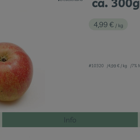
ca. 300g
, Herkunft:
4,99 €
/ kg
#10320
4,99 €
/ kg
7% 
Info