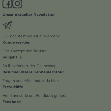
Externer Link zu https://www.facebook.com/derBiobote/
Externer Link zu https://www.instagram.com/biob
Unser aktueller Newsletter
Externer Link zu https://biobote.de/mailvorlage/newsle
Du möchtest Biokistler werden?
Kunde werden
Das Konzept der Biokiste
So geht´s
So funktioniert der Onlineshop
Besuche unsere Kennenlerntour
Fragen und Hilfe findest du hier:
Erste-Hilfe
Hier kannst du uns Feedback geben:
Feedback