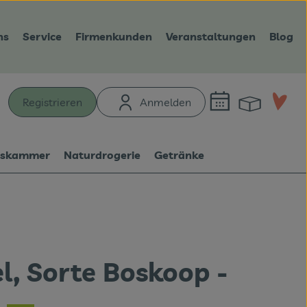
ns
Service
Firmenkunden
Veranstaltungen
Blog
Warenk
L
Registrieren
Anmelden
hen
tskammer
Naturdrogerie
Getränke
l, Sorte Boskoop -
n