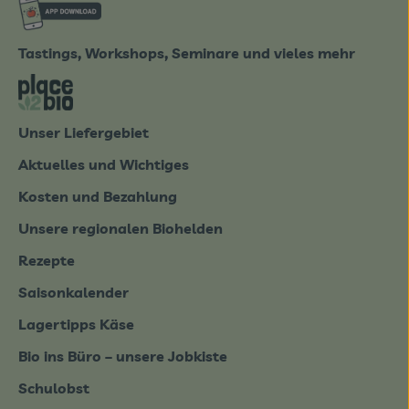
ote_de/
Externer Link zu https://www.biobote-emsland
Tastings, Workshops, Seminare und vieles mehr
tter-0826.html
Externer Link zu https://place2bio.de/
Unser Liefergebiet
Aktuelles und Wichtiges
Kosten und Bezahlung
Unsere regionalen Biohelden
Rezepte
Saisonkalender
Lagertipps Käse
Bio ins Büro – unsere Jobkiste
Schulobst