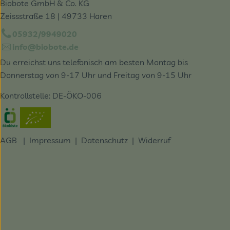
Biobote GmbH & Co. KG
Zeissstraße 18 | 49733 Haren
05932/9949020
info@biobote.de
Du erreichst uns telefonisch am besten Montag bis
Donnerstag von 9-17 Uhr und Freitag von 9-15 Uhr
Kontrollstelle: DE-ÖKO-006
Externer Link zu https://www.oekokiste.de/
AGB
|
Impressum
|
Datenschutz |
Widerruf