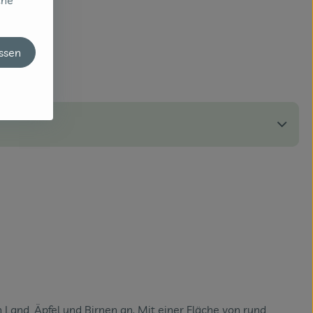
che
assen
Land, Äpfel und Birnen an. Mit einer Fläche von rund