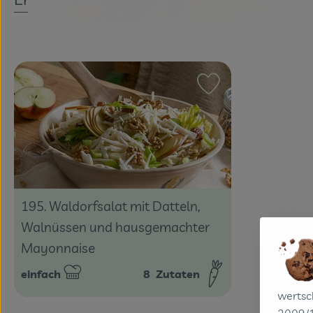
Rezept zu Favouri
195. Waldorfsalat mit Datteln,
Walnüssen und hausgemachter
Mayonnaise
einfach
8
Zutaten
Schwierigkeit:
wertsc