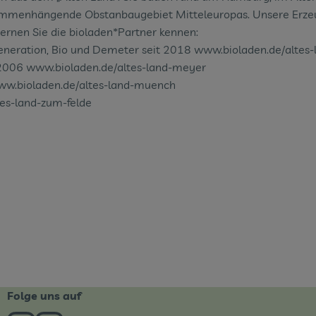
mmenhängende Obstanbaugebiet Mitteleuropas. Unsere Erzeuge
Lernen Sie die bioladen*Partner kennen:
eneration, Bio und Demeter seit 2018 www.bioladen.de/altes-
t 2006 www.bioladen.de/altes-land-meyer
www.bioladen.de/altes-land-muench
tes-land-zum-felde
Folge uns auf