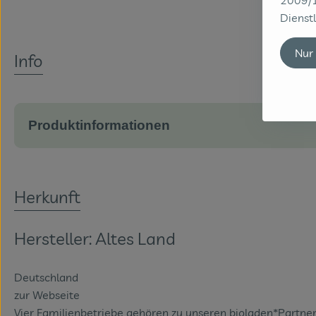
2009/1
Dienstl
Nur
Info
Produktinformationen
Herkunft
Hersteller: Altes Land
Deutschland
zur Webseite
Vier Familienbetriebe gehören zu unseren bioladen*Partner