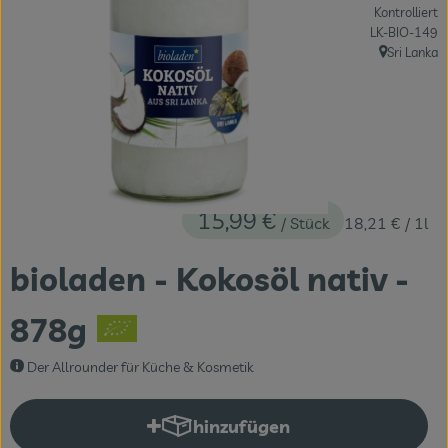
Kontrolliert
Themenwelten
, Kontrollstelle
LK-BIO-149
Sri Lanka
Obst & Gemüse
, Herkunft:
Frischetheke
Vorratskammer
Naturdrogerie
15,99 €
/ Stück
18,21 €
/ 1l
Getränke
bioladen - Kokosöl nativ -
Das Konzept
878g
Über uns
Der Allrounder für Küche & Kosmetik
Service
hinzufügen
Produkt zum Warenkorb hinzuf
Firmenkunden