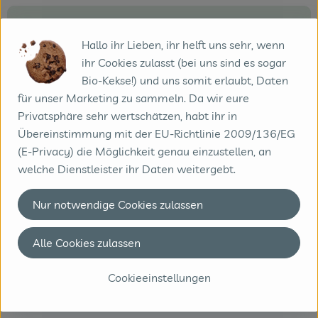
Produktdatenblatt
Hallo ihr Lieben, ihr helft uns sehr, wenn
ihr Cookies zulasst (bei uns sind es sogar
Bio-Kekse!) und uns somit erlaubt, Daten
Herkunft
für unser Marketing zu sammeln. Da wir eure
Privatsphäre sehr wertschätzen, habt ihr in
Übereinstimmung mit der EU-Richtlinie 2009/136/EG
Hersteller: bioladen
(E-Privacy) die Möglichkeit genau einzustellen, an
welche Dienstleister ihr Daten weitergebt.
Sri Lanka
Nur notwendige Cookies zulassen
Weiling GmbH
Alle Cookies zulassen
D 48653 Coesfeld
www.weiling.de
Cookieeinstellungen
(Daten von Ecoinform)
bioladen