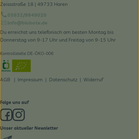
Zeissstraße 18 | 49733 Haren
05932/9949020
info@biobote.de
Du erreichst uns telefonisch am besten Montag bis
Donnerstag von 9-17 Uhr und Freitag von 9-15 Uhr
Kontrollstelle: DE-ÖKO-006
Externer Link zu https://www.oekokiste.de/
AGB
|
Impressum
|
Datenschutz |
Widerruf
Folge uns auf
Externer Link zu https://www.facebook.com/derBiobote/
Externer Link zu https://www.instagram.com/biobo
Unser aktueller Newsletter
Externer Link zu https://biobote.de/mailvorlage/newslet