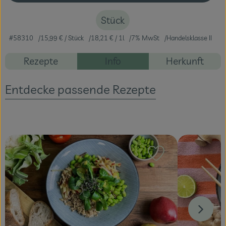
Stück
Veranstaltungen
#58310
15,99 €
/ Stück
18,21 €
/ 1l
7% MwSt
Handelsklasse II
Blog
Rezepte
Info
Herkunft
Entdecke passende Rezepte
Rezept zu Favour