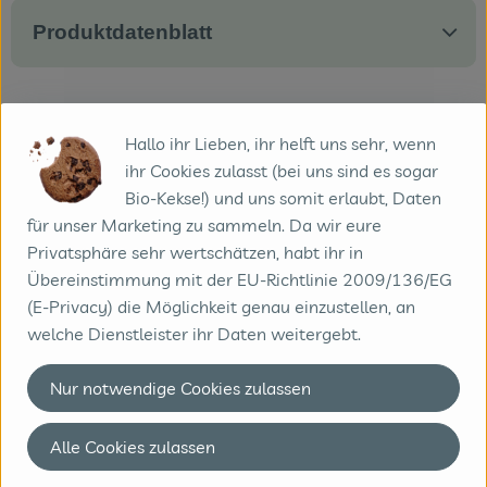
Produktdatenblatt
Herkunft
Hallo ihr Lieben, ihr helft uns sehr, wenn
ihr Cookies zulasst (bei uns sind es sogar
Bio-Kekse!) und uns somit erlaubt, Daten
Hersteller: bioladen
für unser Marketing zu sammeln. Da wir eure
Privatsphäre sehr wertschätzen, habt ihr in
Deutschland
Übereinstimmung mit der EU-Richtlinie 2009/136/EG
(E-Privacy) die Möglichkeit genau einzustellen, an
Weiling GmbH
welche Dienstleister ihr Daten weitergebt.
D 48653 Coesfeld
Nur notwendige Cookies zulassen
www.weiling.de
(Daten von Ecoinform)
Alle Cookies zulassen
bioladen