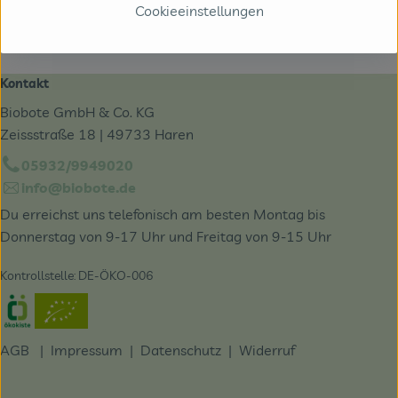
Cookieeinstellungen
Kontakt
Biobote GmbH & Co. KG
Zeissstraße 18 | 49733 Haren
05932/9949020
info@biobote.de
Du erreichst uns telefonisch am besten Montag bis
Donnerstag von 9-17 Uhr und Freitag von 9-15 Uhr
Kontrollstelle: DE-ÖKO-006
Externer Link zu https://www.oekokiste.de/
AGB
|
Impressum
|
Datenschutz |
Widerruf