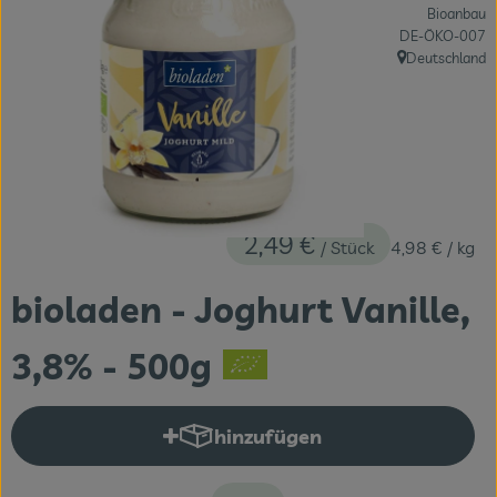
Bioanbau
Themenwelten
, Kontrollstelle:
DE-ÖKO-007
Deutschland
Obst & Gemüse
, Herkunft:
Frischetheke
Vorratskammer
Naturdrogerie
2,49 €
/ Stück
4,98 €
/ kg
Getränke
bioladen - Joghurt Vanille,
Das Konzept
3,8% - 500g
Über uns
hinzufügen
Service
Produkt zum Warenkorb hinzuf
Firmenkunden