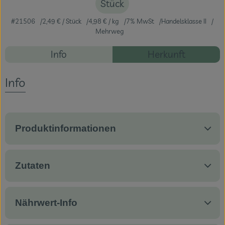
Stück
Veranstaltungen
#21506
2,49 €
/ Stück
4,98 €
/ kg
7% MwSt
Handelsklasse II
Mehrweg
Blog
Rezepte
Info
Herkunft
Es wurden ke
Entdecke passende Rezepte
Info
Produktinformationen
Zutaten
Nährwert-Info